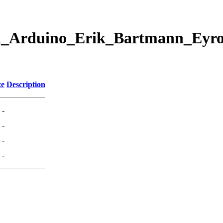
d_Arduino_Erik_Bartmann_Eyroll
ze
Description
-
-
-
-