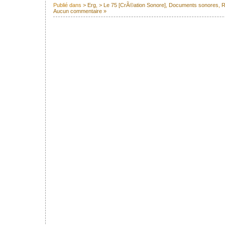
Publié dans
> Erg
,
> Le 75 [CrÃ©ation Sonore]
,
Documents sonores
,
R
Aucun commentaire »