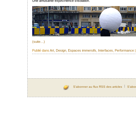
Une amusante expÃ©rience d’isolation.
(suite…)
Publié dans
Art
,
Design
,
Espaces immersifs
,
Interfaces
,
Performance
S'abonner au flux RSS des articles
S'abo