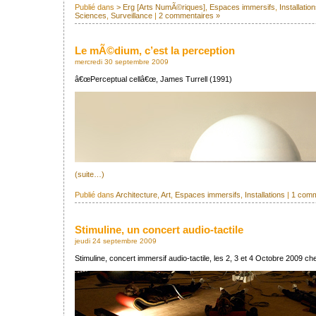
Publié dans
> Erg [Arts NumÃ©riques]
,
Espaces immersifs
,
Installatio
Sciences
,
Surveillance
|
2 commentaires »
Le mÃ©dium, c’est la perception
mercredi 30 septembre 2009
â€œPerceptual cellâ€œ, James Turrell (1991)
(suite…)
Publié dans
Architecture
,
Art
,
Espaces immersifs
,
Installations
|
1 comm
Stimuline, un concert audio-tactile
jeudi 24 septembre 2009
Stimuline, concert immersif audio-tactile, les 2, 3 et 4 Octobre 2009 ch