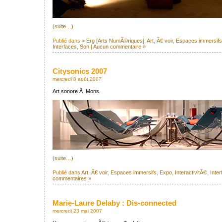
(suite…)
Publié dans
> Erg [Arts NumÃ©riques]
,
Art
,
Ã€ voir
,
Espaces immersifs
Interfaces
,
Son
|
Aucun commentaire »
Citysonics 2007
mercredi 8 août 2007
Art sonore Ã Mons.
(suite…)
Publié dans
Art
,
Ã€ voir
,
Espaces immersifs
,
Expo
,
InteractivitÃ©
,
Inte
commentaires »
Marie-Laure Delaby : Dis-connected
mercredi 23 mai 2007