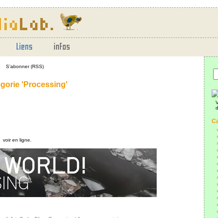
S’abonner (RSS)
égorie 'Processing'
V
d
Ca
voir en ligne.