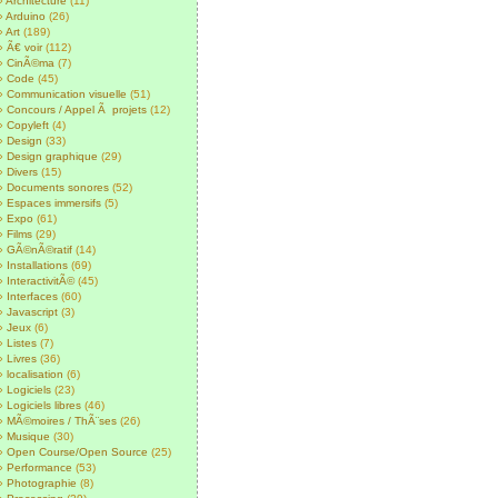
Architecture
(11)
Arduino
(26)
Art
(189)
Ã€ voir
(112)
CinÃ©ma
(7)
Code
(45)
Communication visuelle
(51)
Concours / Appel Ã projets
(12)
Copyleft
(4)
Design
(33)
Design graphique
(29)
Divers
(15)
Documents sonores
(52)
Espaces immersifs
(5)
Expo
(61)
Films
(29)
GÃ©nÃ©ratif
(14)
Installations
(69)
InteractivitÃ©
(45)
Interfaces
(60)
Javascript
(3)
Jeux
(6)
Listes
(7)
Livres
(36)
localisation
(6)
Logiciels
(23)
Logiciels libres
(46)
MÃ©moires / ThÃ¨ses
(26)
Musique
(30)
Open Course/Open Source
(25)
Performance
(53)
Photographie
(8)