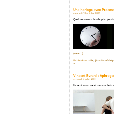
Une horloge avec Proces
mercredi 13 octobre 2010
Quelques exemples de principes i
(suite…)
Publié dans
> Erg [Arts NumÃ©riq
»
Vincent Evrard : Aphroge
vendredi 2 juillet 2010
Un ordinateur survit dans un bain d