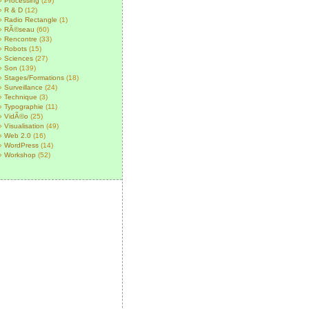
Processing
(29)
R & D
(12)
Radio Rectangle
(1)
RÃ©seau
(60)
Rencontre
(33)
Robots
(15)
Sciences
(27)
Son
(139)
Stages/Formations
(18)
Surveillance
(24)
Technique
(3)
Typographie
(11)
VidÃ©o
(25)
Visualisation
(49)
Web 2.0
(16)
WordPress
(14)
Workshop
(52)