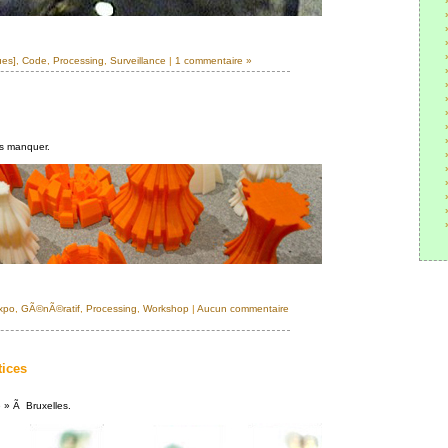
ues]
,
Code
,
Processing
,
Surveillance
|
1 commentaire »
s manquer.
xpo
,
GÃ©nÃ©ratif
,
Processing
,
Workshop
|
Aucun commentaire
tices
e » Ã Bruxelles.