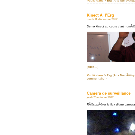
Publié dans
> Erg [Arts NumÃ©riq
Kinect Ã l’Erg
mardi 11 décembre 2012
Demo kinect au cours d’art numÃ©r
(suite…)
Publié dans
> Erg [Arts NumÃ©riq
commentaire »
Camera de surveillance
jeudi 25 octobre 2012
RÃ©cupÃ©rer le flux d’une camera 