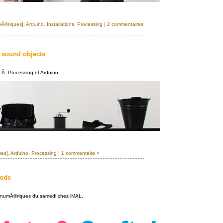
mÃ©riques]
,
Arduino
,
Installations
,
Processing
|
2 commentaires
s sound objects
 Ã Processing et Arduino.
ues]
,
Arduino
,
Processing
|
1 commentaire »
code
ers numÃ©riques du samedi chez iMAL.