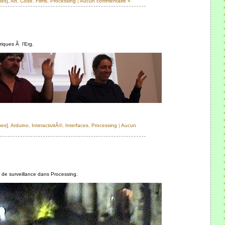
ues]
,
Art
,
Code
,
Films
,
Processing
|
Aucun commentaire »
iques Ã l’Erg.
ues]
,
Arduino
,
InteractivitÃ©
,
Interfaces
,
Processing
|
Aucun
de surveillance dans Processing.