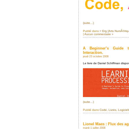
(suite…)
Publié dans
> Erg [Arts NumÃ©riq
|
Aucun commentaire »
A Beginner’s Guide 
Interaction.
jeudi 23 octobre 2008
Le livre de Daniel Schiffman dispo
(suite…)
Publié dans
Code
,
Livres
,
Logiciels
Lionel Maes : Flux des a
mardi 1 juillet 2008