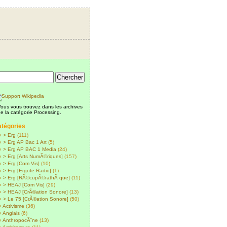
ous vous trouvez dans les archives
e la catégorie Processing.
tégories
> Erg
(111)
> Erg AP Bac 1 Art
(5)
> Erg AP BAC 1 Media
(24)
> Erg [Arts NumÃ©riques]
(157)
> Erg [Com Vis]
(10)
> Erg [Ergote Radio]
(1)
> Erg [RÃ©cupÃ©rathÃ¨que]
(11)
> HEAJ [Com Vis]
(29)
> HEAJ [CrÃ©ation Sonore]
(13)
> Le 75 [CrÃ©ation Sonore]
(50)
Activisme
(36)
Anglais
(6)
AnthropocÃ¨ne
(13)