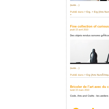
(suite…)
Publié dans
> Erg
,
> Erg [Arts Nu
»
Fine collection of curiou
jeudi 15 avril 2010
Des objets rendus sonores grÃ¢ce
(suite…)
Publié dans
> Erg [Arts NumÃ©riq
Bricoler de l’art avec du 
lundi 15 mars 2010
Code, Arts and Crafts : les ateli