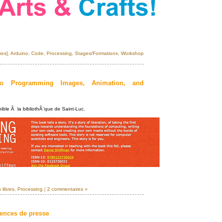
ues]
,
Arduino
,
Code
,
Processing
,
Stages/Formations
,
Workshop
to Programming Images, Animation, and
nible Ã la bibliothÃ¨que de Saint-Luc.
 libres
,
Processing
|
2 commentaires »
gences de presse