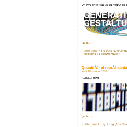
Un livre enfin traduit en franÃ§ai
(suite…)
Publié dans
> Erg [Arts NumÃ©riq
Processing
|
1 commentaire »
QuantitÃ© et reprÃ©sent
jeudi 28 octobre 2010
Fullfilled DVD.
(suite…)
Publié dans
> Erg
,
> Erg [Arts Nu