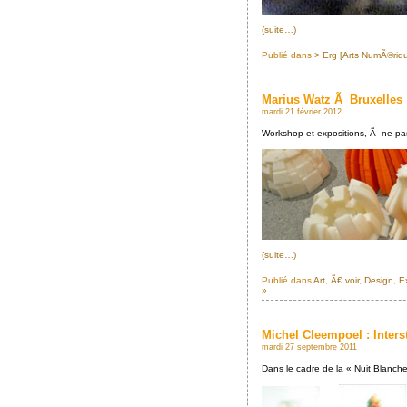
(suite…)
Publié dans
> Erg [Arts NumÃ©riq
Marius Watz Ã Bruxelles
mardi 21 février 2012
Workshop et expositions, Ã ne pa
(suite…)
Publié dans
Art
,
Ã€ voir
,
Design
,
E
»
Michel Cleempoel : Inters
mardi 27 septembre 2011
Dans le cadre de la « Nuit Blanch