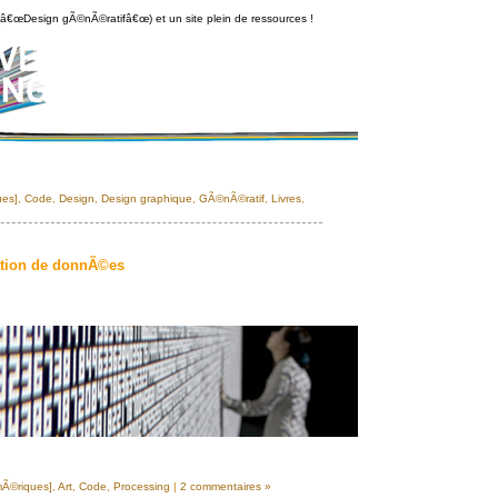
s (â€œDesign gÃ©nÃ©ratifâ€œ) et un site plein de ressources !
ues]
,
Code
,
Design
,
Design graphique
,
GÃ©nÃ©ratif
,
Livres
,
ation de donnÃ©es
mÃ©riques]
,
Art
,
Code
,
Processing
|
2 commentaires »