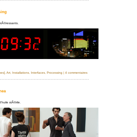
sing
ntÃ©ressants.
ues]
,
Art
,
Installations
,
Interfaces
,
Processing
|
4 commentaires
nea
’huile stÃ©rile.