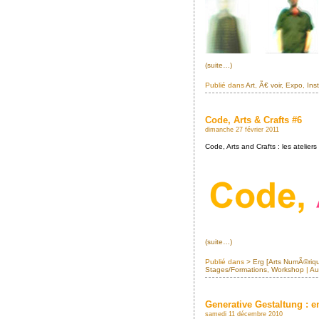
(suite…)
Publié dans
Art
,
Ã€ voir
,
Expo
,
Inst
Code, Arts & Crafts #6
dimanche 27 février 2011
Code, Arts and Crafts : les ateli
(suite…)
Publié dans
> Erg [Arts NumÃ©riq
Stages/Formations
,
Workshop
|
Au
Generative Gestaltung : en
samedi 11 décembre 2010