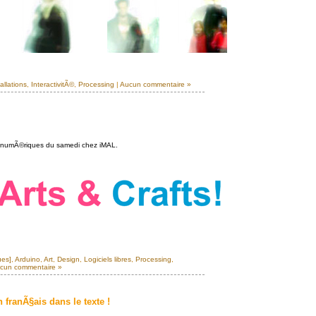
allations
,
InteractivitÃ©
,
Processing
|
Aucun commentaire »
ers numÃ©riques du samedi chez iMAL.
ues]
,
Arduino
,
Art
,
Design
,
Logiciels libres
,
Processing
,
cun commentaire »
 franÃ§ais dans le texte !