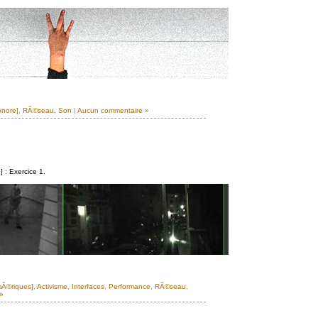
onore]
,
RÃ©seau
,
Son
|
Aucun commentaire »
 : Exercice 1.
mÃ©riques]
,
Activisme
,
Interfaces
,
Performance
,
RÃ©seau
,
»