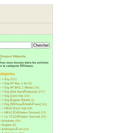
ous vous trouvez dans les archives
e la catégorie RÃ©seau.
tégories
> Erg
(111)
> Erg AP Bac 1 Art
(5)
> Erg AP BAC 1 Media
(24)
> Erg [Arts NumÃ©riques]
(157)
> Erg [Com Vis]
(10)
> Erg [Ergote Radio]
(1)
> Erg [RÃ©cupÃ©rathÃ¨que]
(11)
> HEAJ [Com Vis]
(29)
> HEAJ [CrÃ©ation Sonore]
(13)
> Le 75 [CrÃ©ation Sonore]
(50)
Activisme
(36)
Anglais
(6)
AnthropocÃ¨ne
(13)