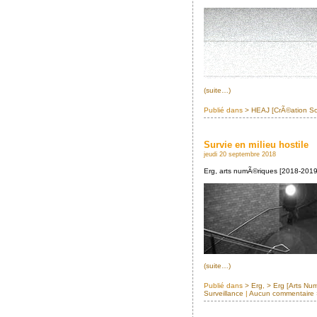
(suite…)
Publié dans
> HEAJ [CrÃ©ation S
Survie en milieu hostile
jeudi 20 septembre 2018
Erg, arts numÃ©riques [2018-2019]
(suite…)
Publié dans
> Erg
,
> Erg [Arts Nu
Surveillance
|
Aucun commentaire 