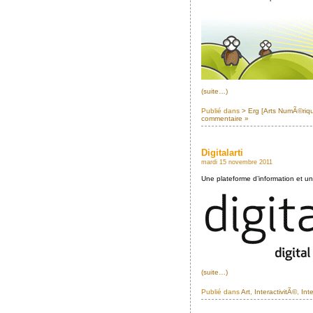
(suite…)
Publié dans
> Erg [Arts NumÃ©riq
commentaire »
Digitalarti
mardi 15 novembre 2011
Une plateforme d’information et u
(suite…)
Publié dans
Art
,
InteractivitÃ©
,
Int