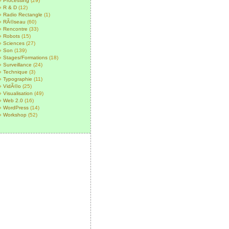
Processing
(29)
R & D
(12)
Radio Rectangle
(1)
RÃ©seau
(60)
Rencontre
(33)
Robots
(15)
Sciences
(27)
Son
(139)
Stages/Formations
(18)
Surveillance
(24)
Technique
(3)
Typographie
(11)
VidÃ©o
(25)
Visualisation
(49)
Web 2.0
(16)
WordPress
(14)
Workshop
(52)