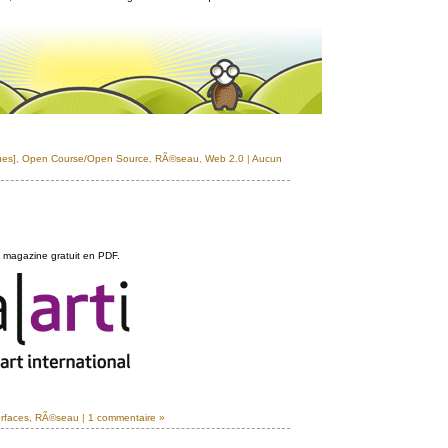
ues]
,
Open Course/Open Source
,
RÃ©seau
,
Web 2.0
|
Aucun
n magazine gratuit en PDF.
erfaces
,
RÃ©seau
|
1 commentaire »