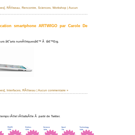
ues]
,
RÃ©seau
,
Rencontre
,
Sciences
,
Workshop
|
Aucun
lication smartphone ARTWIGO par Carole De
cours â€˜arts numÃ©riquesâ€™ Ã lâ€™Erg.
ues]
,
Interfaces
,
RÃ©seau
|
Aucun commentaire »
emps rÃ©el rÃ©alisÃ©e Ã partir de Twitter.