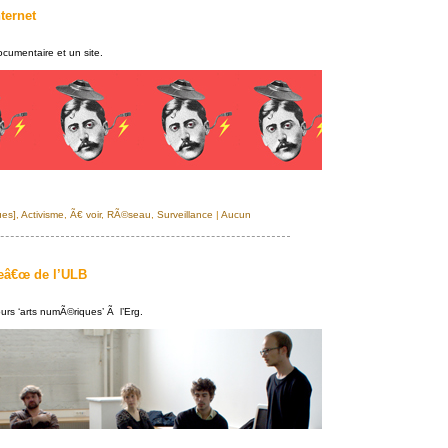
nternet
cumentaire et un site.
ues]
,
Activisme
,
Ã€ voir
,
RÃ©seau
,
Surveillance
|
Aucun
eâ€œ de l’ULB
urs ‘arts numÃ©riques’ Ã l’Erg.