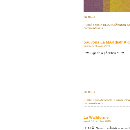
(suite…)
Publié dans
> HEAJ [CrÃ©ation S
commentaire »
Sauvons La MÃ©diathÃ¨que
vendredi 26 avril 2019
!!!!!!! Signez la pÃ©tition !!!!!!!!
(suite…)
Publié dans
Activisme
,
Communicati
commentaire »
La Wallifornie
mardi 16 octobre 2018
HEAJ Ã Namur : crÃ©ation radiop