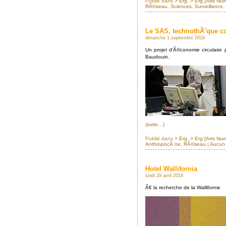
Publié dans
> Erg
,
> Erg [Arts Nu
RÃ©seau
,
Sciences
,
Surveillance
,
Le SAS, technothÃ¨que co
dimanche 1 septembre 2019
Un projet d’Ã©conomie circulaire 
Baudouin.
(suite…)
Publié dans
> Erg
,
> Erg [Arts Nu
AnthropocÃ¨ne
,
RÃ©seau
|
Aucun 
Hotel Wallifornia
lundi 29 avril 2019
Ã€ la recherche de la Wallifornie