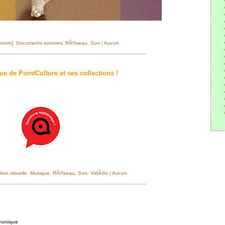
onore]
,
Documents sonores
,
RÃ©seau
,
Son
|
Aucun
 de PointCulture et ses collections !
on visuelle
,
Musique
,
RÃ©seau
,
Son
,
VidÃ©o
|
Aucun
honique