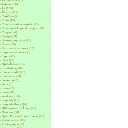
Architecture
(11)
Arduino
(26)
Art
(189)
Ã€ voir
(112)
CinÃ©ma
(7)
Code
(45)
Communication visuelle
(51)
Concours / Appel Ã projets
(12)
Copyleft
(4)
Design
(33)
Design graphique
(29)
Divers
(15)
Documents sonores
(52)
Espaces immersifs
(5)
Expo
(61)
Films
(29)
GÃ©nÃ©ratif
(14)
Installations
(69)
InteractivitÃ©
(45)
Interfaces
(60)
Javascript
(3)
Jeux
(6)
Listes
(7)
Livres
(36)
localisation
(6)
Logiciels
(23)
Logiciels libres
(46)
MÃ©moires / ThÃ¨ses
(26)
Musique
(30)
Open Course/Open Source
(25)
Performance
(53)
Photographie
(8)