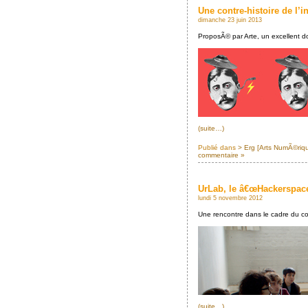
Une contre-histoire de l’i
dimanche 23 juin 2013
ProposÃ© par Arte, un excellent do
(suite…)
Publié dans
> Erg [Arts NumÃ©riq
commentaire »
UrLab, le â€œHackerspac
lundi 5 novembre 2012
Une rencontre dans le cadre du co
(suite…)