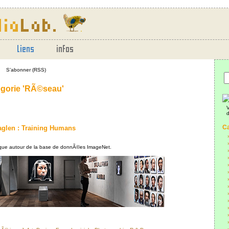
S’abonner (RSS)
égorie 'RÃ©seau'
V
d
Ca
aglen : Training Humans
ique autour de la base de donnÃ©es ImageNet.