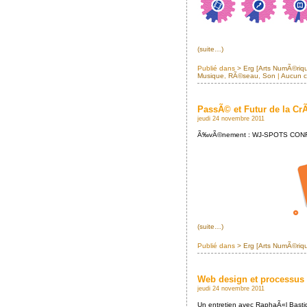
(suite…)
Publié dans
> Erg [Arts NumÃ©riq
Musique
,
RÃ©seau
,
Son
|
Aucun c
PassÃ© et Futur de la CrÃ
jeudi 24 novembre 2011
Ã‰vÃ©nement : WJ-SPOTS CONFE
(suite…)
Publié dans
> Erg [Arts NumÃ©riq
Web design et processus
jeudi 24 novembre 2011
Un entretien avec RaphaÃ«l Bastid