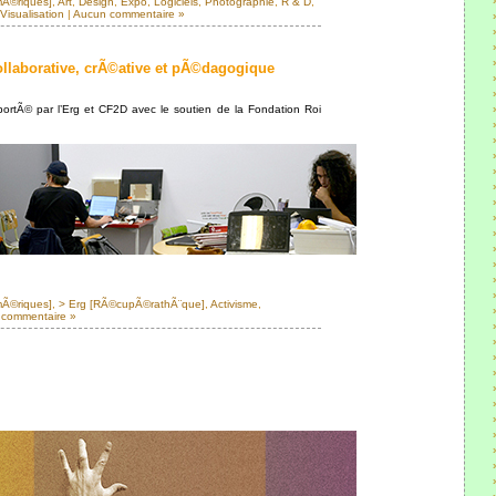
mÃ©riques]
,
Art
,
Design
,
Expo
,
Logiciels
,
Photographie
,
R & D
,
Visualisation
|
Aucun commentaire »
llaborative, crÃ©ative et pÃ©dagogique
portÃ© par l’Erg et CF2D avec le soutien de la Fondation Roi
mÃ©riques]
,
> Erg [RÃ©cupÃ©rathÃ¨que]
,
Activisme
,
commentaire »