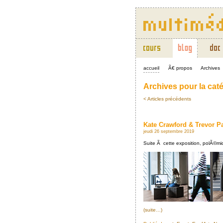
accueil
Ã€ propos
Archives
Archives pour la cat
< Articles précédents
Kate Crawford & Trevor P
jeudi 26 septembre 2019
Suite Ã cette exposition, polÃ©m
(suite…)