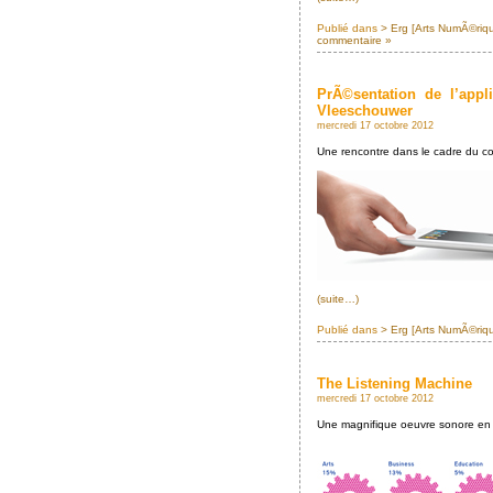
Publié dans
> Erg [Arts NumÃ©riq
commentaire »
PrÃ©sentation de l’app
Vleeschouwer
mercredi 17 octobre 2012
Une rencontre dans le cadre du 
(suite…)
Publié dans
> Erg [Arts NumÃ©riq
The Listening Machine
mercredi 17 octobre 2012
Une magnifique oeuvre sonore en t