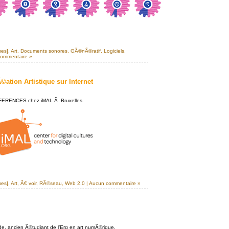
ues]
,
Art
,
Documents sonores
,
GÃ©nÃ©ratif
,
Logiciels
,
ommentaire »
©ation Artistique sur Internet
RENCES chez iMAL Ã Bruxelles.
ues]
,
Art
,
Ã€ voir
,
RÃ©seau
,
Web 2.0
|
Aucun commentaire »
e, ancien Ã©tudiant de l’Erg en art numÃ©rique.