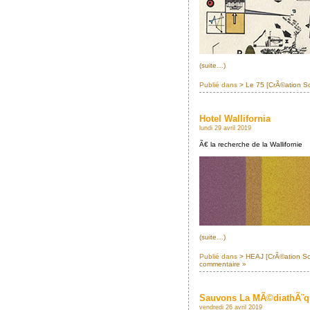
(suite…)
Publié dans
> Le 75 [CrÃ©ation S
Hotel Wallifornia
lundi 29 avril 2019
Ã€ la recherche de la Wallifornie
(suite…)
Publié dans
> HEAJ [CrÃ©ation S
commentaire »
Sauvons La MÃ©diathÃ¨que
vendredi 26 avril 2019