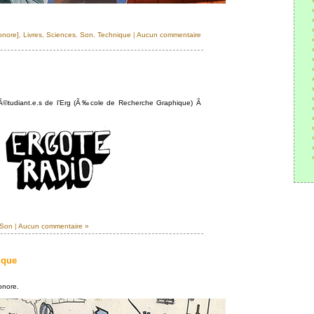
onore]
,
Livres
,
Sciences
,
Son
,
Technique
|
Aucun commentaire
 Ã©tudiant.e.s de l’Erg (Ã‰cole de Recherche Graphique) Ã
Son
|
Aucun commentaire »
ique
onore.