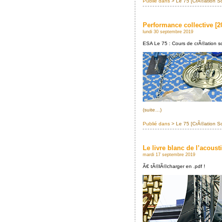
Publié dans
> Le 75 [CrÃ©ation S
Performance collective [2
lundi 30 septembre 2019
ESA Le 75 : Cours de crÃ©ation s
(suite…)
Publié dans
> Le 75 [CrÃ©ation S
Le livre blanc de l’acous
mardi 17 septembre 2019
Ã€ tÃ©lÃ©charger en .pdf !