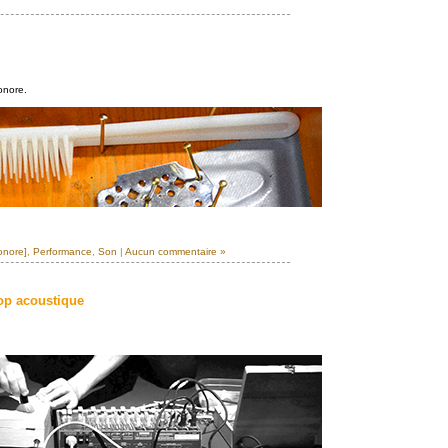
onore.
onore]
,
Performance
,
Son
|
Aucun commentaire »
op acoustique