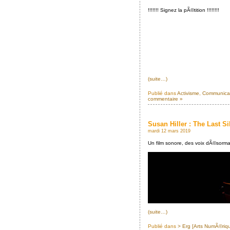
!!!!!!! Signez la pÃ©tition !!!!!!!!
(suite…)
Publié dans
Activisme
,
Communicati
commentaire »
Susan Hiller : The Last Si
mardi 12 mars 2019
Un film sonore, des voix dÃ©sorma
(suite…)
Publié dans
> Erg [Arts NumÃ©riq