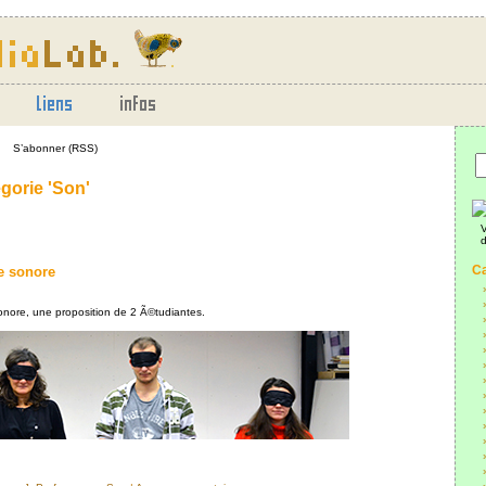
S’abonner (RSS)
gorie 'Son'
V
d
Ca
e sonore
nore, une proposition de 2 Ã©tudiantes.