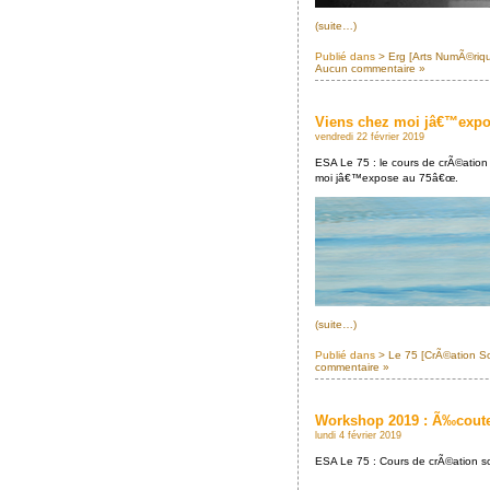
(suite…)
Publié dans
> Erg [Arts NumÃ©riq
Aucun commentaire »
Viens chez moi jâ€™expo
vendredi 22 février 2019
ESA Le 75 : le cours de crÃ©atio
moi jâ€™expose au 75â€œ.
(suite…)
Publié dans
> Le 75 [CrÃ©ation S
commentaire »
Workshop 2019 : Ã‰couter
lundi 4 février 2019
ESA Le 75 : Cours de crÃ©ation s