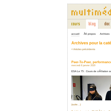
accueil
Ã€ propos
Archives
Archives pour la caté
< Articles précédents
Peer-To-Peer, performanc
mercredi 8 janvier 2020
ESA Le 75 : Cours de crÃ©ation so
(suite…)