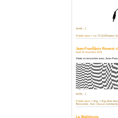
(suite…)
Publié dans
> Le 75 [CrÃ©ation S
Jean-FranÃ§ois Roversi c
lundi 26 novembre 2018
Visite et rencontre avec Jean-Fran
(suite…)
Publié dans
> Erg
,
> Erg [Arts Nu
Rencontre
,
Son
|
Aucun commenta
La Wallifornie