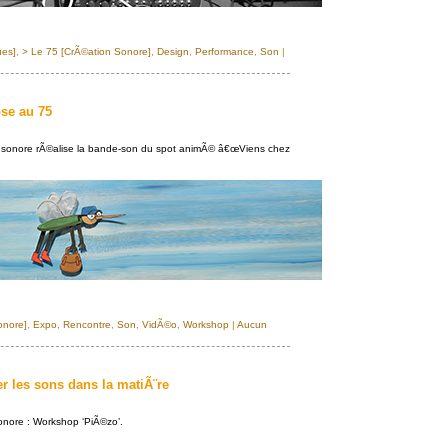
ues]
,
> Le 75 [CrÃ©ation Sonore]
,
Design
,
Performance
,
Son
|
se au 75
n sonore rÃ©alise la bande-son du spot animÃ© â€œViens chez
onore]
,
Expo
,
Rencontre
,
Son
,
VidÃ©o
,
Workshop
|
Aucun
 les sons dans la matiÃ¨re
onore : Workshop ‘PiÃ©zo’.