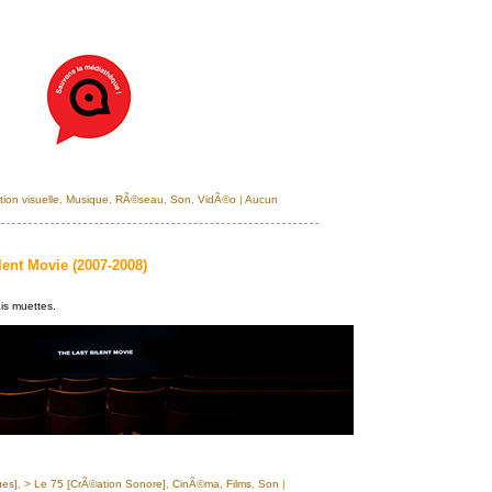
on visuelle
,
Musique
,
RÃ©seau
,
Son
,
VidÃ©o
|
Aucun
lent Movie (2007-2008)
is muettes.
ues]
,
> Le 75 [CrÃ©ation Sonore]
,
CinÃ©ma
,
Films
,
Son
|