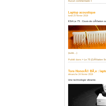
Aucun commentaire »
Laptop acoustique
lundi 25 février 2019
ESA Le 75 : Cours de crÃ©ation s
(suite…)
Publié dans
> Le 75 [CrÃ©ation S
Tore HonorÃ© BÃ¸e : lapt
dimanche 24 février 2019
Une technologie vibrante.