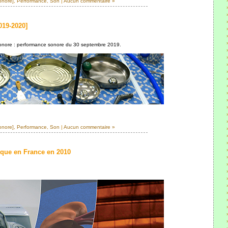
onore]
,
Performance
,
Son
|
Aucun commentaire »
019-2020]
onore : performance sonore du 30 septembre 2019.
onore]
,
Performance
,
Son
|
Aucun commentaire »
tique en France en 2010