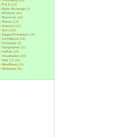
Processing
(29)
R & D
(12)
Radio Rectangle
(1)
RÃ©seau
(60)
Rencontre
(33)
Robots
(15)
Sciences
(27)
Son
(139)
Stages/Formations
(18)
Surveillance
(24)
Technique
(3)
Typographie
(11)
VidÃ©o
(25)
Visualisation
(49)
Web 2.0
(16)
WordPress
(14)
Workshop
(52)