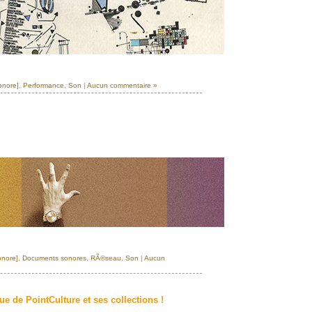
onore]
,
Performance
,
Son
|
Aucun commentaire »
onore]
,
Documents sonores
,
RÃ©seau
,
Son
|
Aucun
 de PointCulture et ses collections !