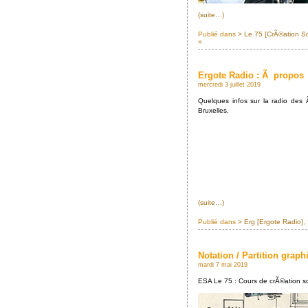
(suite…)
Publié dans
> Le 75 [CrÃ©ation S
»
Ergote Radio : Ã propos
mercredi 3 juillet 2019
Quelques infos sur la radio des
Bruxelles.
(suite…)
Publié dans
> Erg [Ergote Radio]
,
Notation / Partition graph
mardi 7 mai 2019
ESA Le 75 : Cours de crÃ©ation s