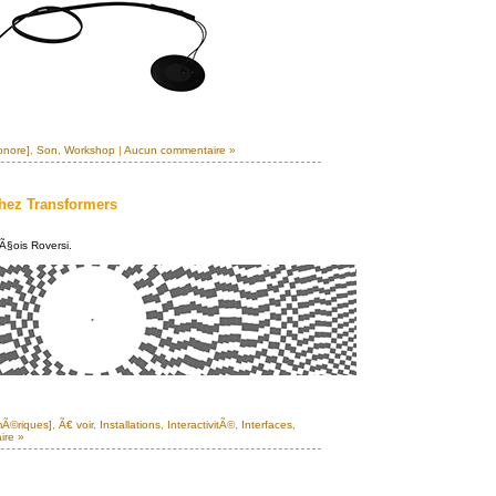
onore]
,
Son
,
Workshop
|
Aucun commentaire »
hez Transformers
Ã§ois Roversi.
mÃ©riques]
,
Ã€ voir
,
Installations
,
InteractivitÃ©
,
Interfaces
,
ire »