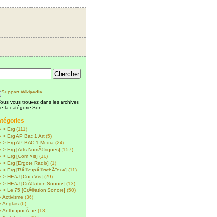
ous vous trouvez dans les archives
e la catégorie Son.
tégories
> Erg
(111)
> Erg AP Bac 1 Art
(5)
> Erg AP BAC 1 Media
(24)
> Erg [Arts NumÃ©riques]
(157)
> Erg [Com Vis]
(10)
> Erg [Ergote Radio]
(1)
> Erg [RÃ©cupÃ©rathÃ¨que]
(11)
> HEAJ [Com Vis]
(29)
> HEAJ [CrÃ©ation Sonore]
(13)
> Le 75 [CrÃ©ation Sonore]
(50)
Activisme
(36)
Anglais
(6)
AnthropocÃ¨ne
(13)