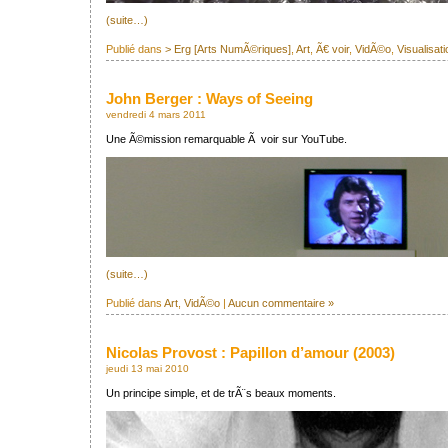
(suite…)
Publié dans
> Erg [Arts NumÃ©riques]
,
Art
,
Ã€ voir
,
VidÃ©o
,
Visualisati
John Berger : Ways of Seeing
vendredi 4 mars 2011
Une Ã©mission remarquable Ã voir sur YouTube.
(suite…)
Publié dans
Art
,
VidÃ©o
|
Aucun commentaire »
Nicolas Provost : Papillon d’amour (2003)
jeudi 13 mai 2010
Un principe simple, et de trÃ¨s beaux moments.