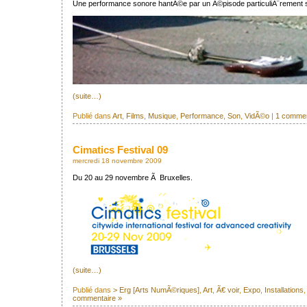
Une performance sonore hantÃ©e par un Ã©pisode particuliÃ¨rement si
(suite…)
Publié dans
Art
,
Films
,
Musique
,
Performance
,
Son
,
VidÃ©o
|
1 commen
Cimatics Festival 09
mercredi 18 novembre 2009
Du 20 au 29 novembre Ã Bruxelles.
(suite…)
Publié dans
> Erg [Arts NumÃ©riques]
,
Art
,
Ã€ voir
,
Expo
,
Installations
commentaire »