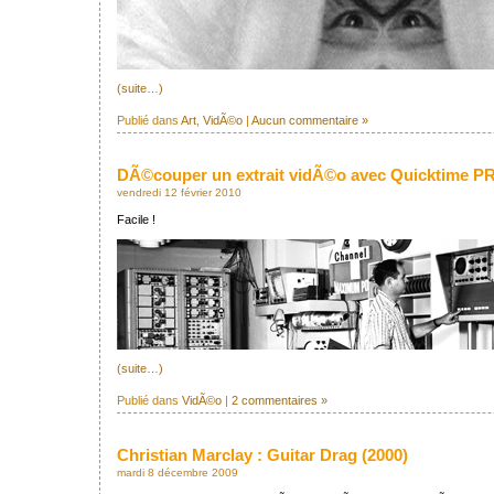
(suite…)
Publié dans
Art
,
VidÃ©o
|
Aucun commentaire »
DÃ©couper un extrait vidÃ©o avec Quicktime P
vendredi 12 février 2010
Facile !
(suite…)
Publié dans
VidÃ©o
|
2 commentaires »
Christian Marclay : Guitar Drag (2000)
mardi 8 décembre 2009