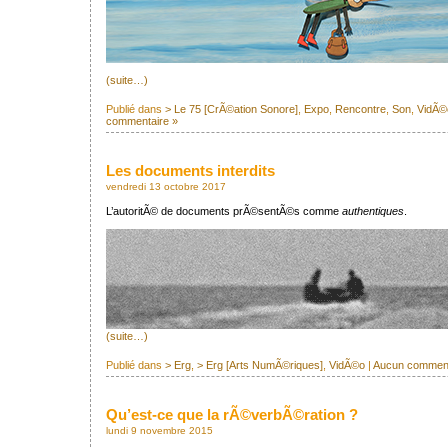
(suite…)
Publié dans
> Le 75 [CrÃ©ation Sonore]
,
Expo
,
Rencontre
,
Son
,
VidÃ©
commentaire »
Les documents interdits
vendredi 13 octobre 2017
L’autoritÃ© de documents prÃ©sentÃ©s comme
authentiques
.
(suite…)
Publié dans
> Erg
,
> Erg [Arts NumÃ©riques]
,
VidÃ©o
|
Aucun comment
Qu’est-ce que la rÃ©verbÃ©ration ?
lundi 9 novembre 2015