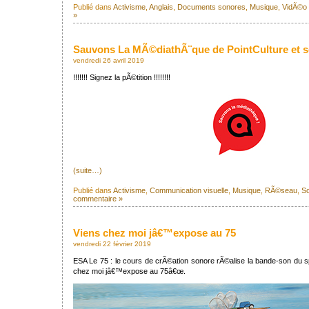
Publié dans
Activisme
,
Anglais
,
Documents sonores
,
Musique
,
VidÃ©o
»
Sauvons La MÃ©diathÃ¨que de PointCulture et se
vendredi 26 avril 2019
!!!!!!! Signez la pÃ©tition !!!!!!!!
(suite…)
Publié dans
Activisme
,
Communication visuelle
,
Musique
,
RÃ©seau
,
S
commentaire »
Viens chez moi jâ€™expose au 75
vendredi 22 février 2019
ESA Le 75 : le cours de crÃ©ation sonore rÃ©alise la bande-son du
chez moi jâ€™expose au 75â€œ.