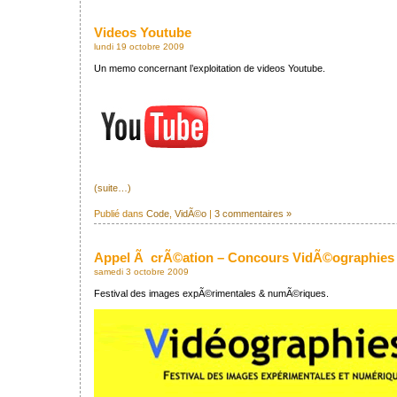
Videos Youtube
lundi 19 octobre 2009
Un memo concernant l’exploitation de videos Youtube.
(suite…)
Publié dans
Code
,
VidÃ©o
|
3 commentaires »
Appel Ã crÃ©ation – Concours VidÃ©ographies 
samedi 3 octobre 2009
Festival des images expÃ©rimentales & numÃ©riques.