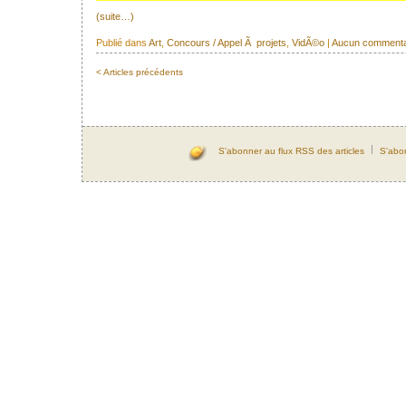
(suite…)
Publié dans
Art
,
Concours / Appel Ã projets
,
VidÃ©o
|
Aucun commenta
< Articles précédents
S'abonner au flux RSS des articles
S'abo