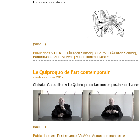
La persistance du son.
(suite…)
Publié dans
> HEAJ [CrÃ©ation Sonore]
,
> Le 75 [CrÃ©ation Sonore]
,
Performance
,
Son
,
VidÃ©o
|
Aucun commentaire »
Le Quiproquo de l’art contemporain
mardi 2 octobre 2012
Christian Carez filme « Le Quiproquo de l’art contemporain » de Lauren
(suite…)
Publié dans
Art
,
Performance
,
VidÃ©o
|
Aucun commentaire »