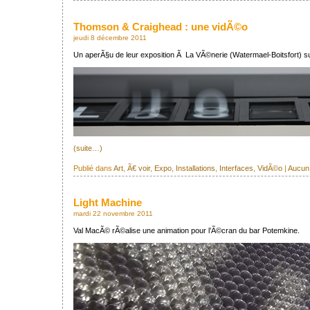
Thomson & Craighead : une vidÃ©o
jeudi 8 décembre 2011
Un aperÃ§u de leur exposition Ã La VÃ©nerie (Watermael-Boitsfort) s
(suite…)
Publié dans
Art
,
Ã€ voir
,
Expo
,
Installations
,
Interfaces
,
VidÃ©o
|
Aucun
Light Machine
mardi 22 novembre 2011
Val MacÃ© rÃ©alise une animation pour l’Ã©cran du bar Potemkine.