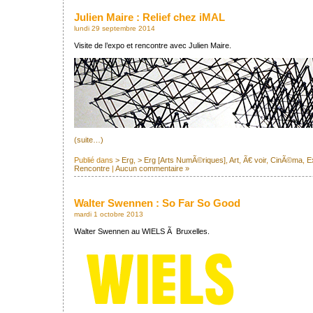
Julien Maire : Relief chez iMAL
lundi 29 septembre 2014
Visite de l’expo et rencontre avec Julien Maire.
(suite…)
Publié dans
> Erg
,
> Erg [Arts NumÃ©riques]
,
Art
,
Ã€ voir
,
CinÃ©ma
,
E
Rencontre
|
Aucun commentaire »
Walter Swennen : So Far So Good
mardi 1 octobre 2013
Walter Swennen au WIELS Ã Bruxelles.