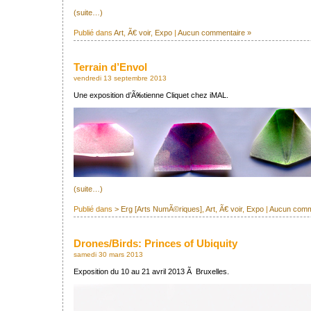
(suite…)
Publié dans
Art
,
Ã€ voir
,
Expo
|
Aucun commentaire »
Terrain d’Envol
vendredi 13 septembre 2013
Une exposition d’Ã‰tienne Cliquet chez iMAL.
(suite…)
Publié dans
> Erg [Arts NumÃ©riques]
,
Art
,
Ã€ voir
,
Expo
|
Aucun comm
Drones/Birds: Princes of Ubiquity
samedi 30 mars 2013
Exposition du 10 au 21 avril 2013 Ã Bruxelles.