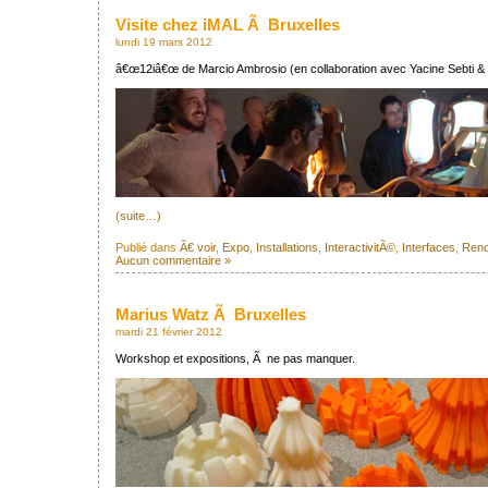
Visite chez iMAL Ã Bruxelles
lundi 19 mars 2012
â€œ12iâ€œ de Marcio Ambrosio (en collaboration avec Yacine Sebti & 
(suite…)
Publié dans
Ã€ voir
,
Expo
,
Installations
,
InteractivitÃ©
,
Interfaces
,
Renc
Aucun commentaire »
Marius Watz Ã Bruxelles
mardi 21 février 2012
Workshop et expositions, Ã ne pas manquer.