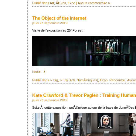
Publié dans
Art
,
Ã€ voir
,
Expo
|
Aucun commentaire »
The Object of the Internet
jeudi 26 septembre 2019
Visite de l’exposition au 254Forest.
(suite…)
Publié dans
> Erg
,
> Erg [Arts NumÃ©riques]
,
Expo
,
Rencontre
|
Aucun
Kate Crawford & Trevor Paglen : Training Huma
jeudi 26 septembre 2019
Suite Ã cette exposition, polÃ©mique autour de la base de donnÃ©es