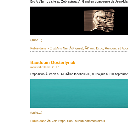
Erg ArtNum : visite au Zebrastraat Ã Gand en compagnie de Jean-Mari
(suite…)
Publié dans
> Erg [Arts NumÃ©riques]
,
Ã€ voir
,
Expo
,
Rencontre
|
Auc
Baudouin Oosterlynck
mercredi 10 mai 2017
Exposition Ã venir au MusÃ©e Ianchelevici, du 24 juin au 10 septembr
(suite…)
Publié dans
Ã€ voir
,
Expo
,
Son
|
Aucun commentaire »