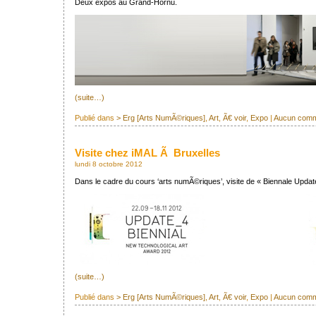
Deux expos au Grand-Hornu.
(suite…)
Publié dans
> Erg [Arts NumÃ©riques]
,
Art
,
Ã€ voir
,
Expo
|
Aucun comm
Visite chez iMAL Ã Bruxelles
lundi 8 octobre 2012
Dans le cadre du cours ‘arts numÃ©riques’, visite de « Biennale Updat
(suite…)
Publié dans
> Erg [Arts NumÃ©riques]
,
Art
,
Ã€ voir
,
Expo
|
Aucun comm