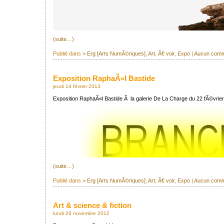
(suite…)
Publié dans
> Erg [Arts NumÃ©riques]
,
Art
,
Ã€ voir
,
Expo
|
Aucun comm
Exposition RaphaÃ«l Bastide
jeudi 14 février 2013
Exposition RaphaÃ«l Bastide Ã la galerie De La Charge du 22 fÃ©vrie
(suite…)
Publié dans
> Erg [Arts NumÃ©riques]
,
Art
,
Ã€ voir
,
Expo
|
Aucun comm
Art & science & fiction
lundi 26 novembre 2012