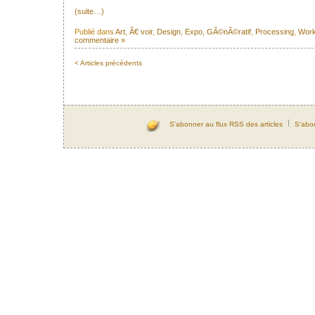
(suite…)
Publié dans
Art
,
Ã€ voir
,
Design
,
Expo
,
GÃ©nÃ©ratif
,
Processing
,
Wor
commentaire »
< Articles précédents
S'abonner au flux RSS des articles
S'abo