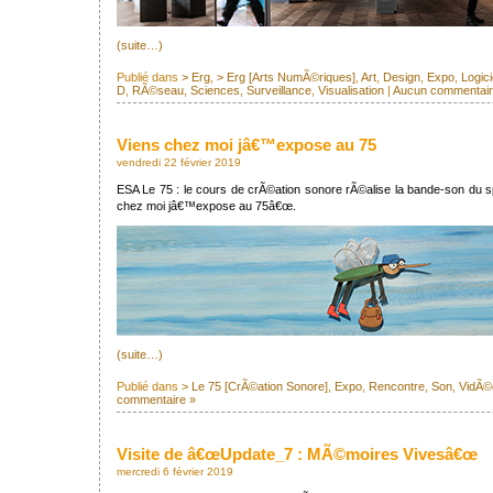
(suite…)
Publié dans
> Erg
,
> Erg [Arts NumÃ©riques]
,
Art
,
Design
,
Expo
,
Logici
D
,
RÃ©seau
,
Sciences
,
Surveillance
,
Visualisation
|
Aucun commentair
Viens chez moi jâ€™expose au 75
vendredi 22 février 2019
ESA Le 75 : le cours de crÃ©ation sonore rÃ©alise la bande-son du
chez moi jâ€™expose au 75â€œ.
(suite…)
Publié dans
> Le 75 [CrÃ©ation Sonore]
,
Expo
,
Rencontre
,
Son
,
VidÃ©
commentaire »
Visite de â€œUpdate_7 : MÃ©moires Vivesâ€œ
mercredi 6 février 2019