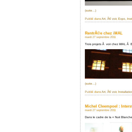
(suite…)
Publié dans
Art
,
Ã€ voir
,
Expo
,
Inst
RentrÃ©e chez iMAL
mardi 27 septembre 2011
Trois projets Ã voir chez iMAL Ã 
(suite…)
Publié dans
Art
,
Ã€ voir
,
Installatio
Michel Cleempoel : Inters
mardi 27 septembre 2011
Dans le cadre de la « Nuit Blanch