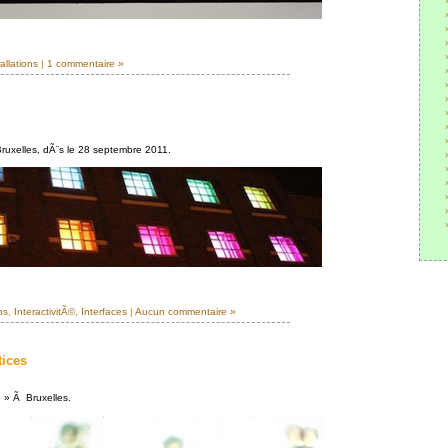
allations
|
1 commentaire »
Bruxelles, dÃ¨s le 28 septembre 2011.
ns
,
InteractivitÃ©
,
Interfaces
|
Aucun commentaire »
tices
e » Ã Bruxelles.