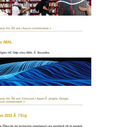
ues]
,
Art
,
Ã€ voir
|
Aucun commentaire »
ez iMAL
gien HC Gilje chez iMAL Ã Bruxelles.
ues]
,
Art
,
Ã€ voir
,
Concours / Appel Ã projets
,
Design
,
cun commentaire »
es 2011 Ã l’Erg
g (Ã‰cole de recherche graphique) ces vendredi 18 et samedi