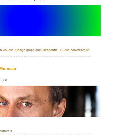
 visuelle
,
Design graphique
,
Rencontre
|
Aucun commentaire
 Monnaie
20h00.
ntaire »