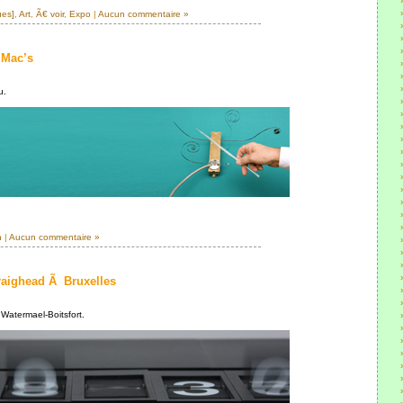
ues]
,
Art
,
Ã€ voir
,
Expo
|
Aucun commentaire »
 Mac’s
u.
n
|
Aucun commentaire »
aighead Ã Bruxelles
Watermael-Boitsfort.