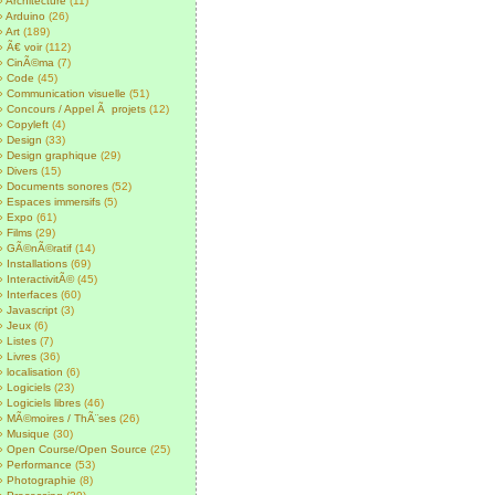
Architecture
(11)
Arduino
(26)
Art
(189)
Ã€ voir
(112)
CinÃ©ma
(7)
Code
(45)
Communication visuelle
(51)
Concours / Appel Ã projets
(12)
Copyleft
(4)
Design
(33)
Design graphique
(29)
Divers
(15)
Documents sonores
(52)
Espaces immersifs
(5)
Expo
(61)
Films
(29)
GÃ©nÃ©ratif
(14)
Installations
(69)
InteractivitÃ©
(45)
Interfaces
(60)
Javascript
(3)
Jeux
(6)
Listes
(7)
Livres
(36)
localisation
(6)
Logiciels
(23)
Logiciels libres
(46)
MÃ©moires / ThÃ¨ses
(26)
Musique
(30)
Open Course/Open Source
(25)
Performance
(53)
Photographie
(8)