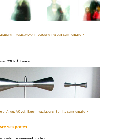
allations
,
InteractivitÃ©
,
Processing
|
Aucun commentaire »
obs au STUK Ã Leuven.
onore]
,
Art
,
Ã€ voir
,
Expo
,
Installations
,
Son
|
1 commentaire »
re ses portes !
accueillent le week-end prochain.