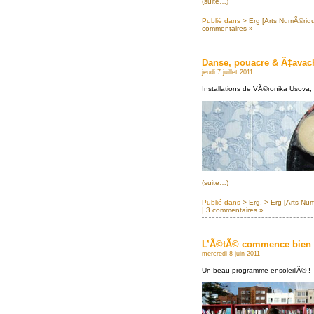
(suite…)
Publié dans
> Erg [Arts NumÃ©riq
commentaires »
Danse, pouacre & Ã‡avac
jeudi 7 juillet 2011
Installations de VÃ©ronika Usova,
(suite…)
Publié dans
> Erg
,
> Erg [Arts Nu
|
3 commentaires »
L’Ã©tÃ© commence bien 
mercredi 8 juin 2011
Un beau programme ensoleillÃ© !