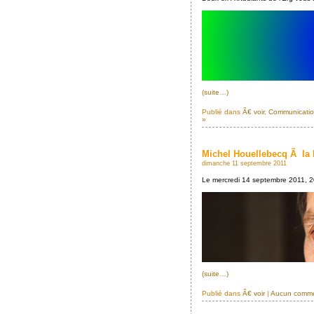
(suite…)
Publié dans
Ã€ voir
,
Communication
»
Michel Houellebecq Ã la
dimanche 11 septembre 2011
Le mercredi 14 septembre 2011, 
(suite…)
Publié dans
Ã€ voir
|
Aucun comme