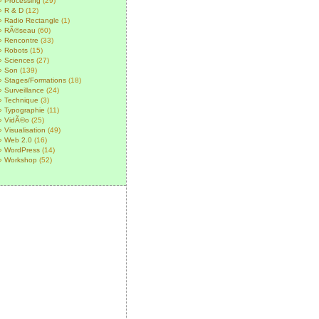
Processing
(29)
R & D
(12)
Radio Rectangle
(1)
RÃ©seau
(60)
Rencontre
(33)
Robots
(15)
Sciences
(27)
Son
(139)
Stages/Formations
(18)
Surveillance
(24)
Technique
(3)
Typographie
(11)
VidÃ©o
(25)
Visualisation
(49)
Web 2.0
(16)
WordPress
(14)
Workshop
(52)