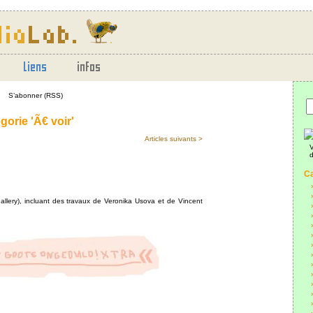
S’abonner (RSS)
gorie 'Ã€ voir'
Articles suivants >
V
d
Ca
llery), incluant des travaux de Veronika Usova et de Vincent