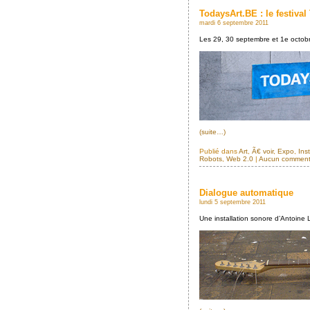
TodaysArt.BE : le festiva
mardi 6 septembre 2011
Les 29, 30 septembre et 1e octob
(suite…)
Publié dans
Art
,
Ã€ voir
,
Expo
,
Inst
Robots
,
Web 2.0
|
Aucun comment
Dialogue automatique
lundi 5 septembre 2011
Une installation sonore d’Antoin