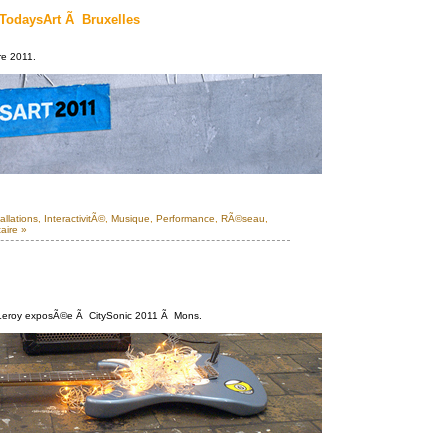
l TodaysArt Ã Bruxelles
re 2011.
allations
,
InteractivitÃ©
,
Musique
,
Performance
,
RÃ©seau
,
aire »
e Leroy exposÃ©e Ã CitySonic 2011 Ã Mons.