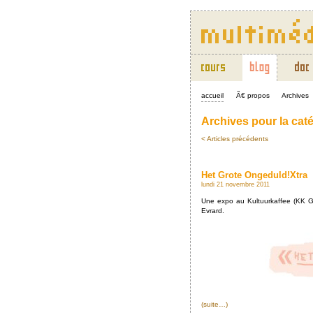
accueil
Ã€ propos
Archives
Archives pour la caté
< Articles précédents
Het Grote Ongeduld!Xtra
lundi 21 novembre 2011
Une expo au Kultuurkaffee (KK Ga
Evrard.
(suite…)