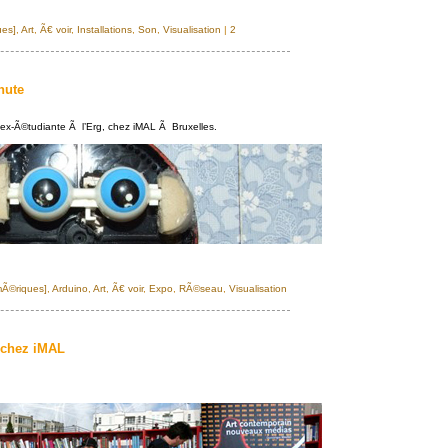
ues]
,
Art
,
Ã€ voir
,
Installations
,
Son
,
Visualisation
|
2
hute
 ex-Ã©tudiante Ã l’Erg, chez iMAL Ã Bruxelles.
mÃ©riques]
,
Arduino
,
Art
,
Ã€ voir
,
Expo
,
RÃ©seau
,
Visualisation
chez iMAL