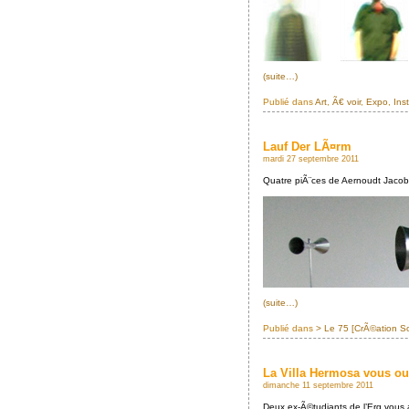
(suite…)
Publié dans
Art
,
Ã€ voir
,
Expo
,
Inst
Lauf Der LÃ¤rm
mardi 27 septembre 2011
Quatre piÃ¨ces de Aernoudt Jac
(suite…)
Publié dans
> Le 75 [CrÃ©ation S
La Villa Hermosa vous ouv
dimanche 11 septembre 2011
Deux ex-Ã©tudiants de l’Erg vous 