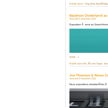
Publié dans
> Erg [Arts NumÃ©riq
Baudouin Oosterlynck au
mercredi 9 novembre 2011
Exposition Ã venir au Grand-Horn
(suite…)
Publié dans
Art
,
Ã€ voir
,
Expo
,
So
Jon Thomson & Alison Cr
mercredi 9 novembre 2011
Deux expositions simultanÃ©es Ã 