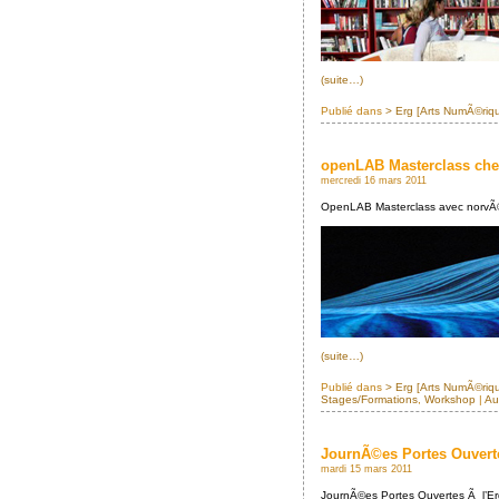
(suite…)
Publié dans
> Erg [Arts NumÃ©riq
openLAB Masterclass ch
mercredi 16 mars 2011
OpenLAB Masterclass avec norvÃ©
(suite…)
Publié dans
> Erg [Arts NumÃ©riq
Stages/Formations
,
Workshop
|
Au
JournÃ©es Portes Ouvert
mardi 15 mars 2011
JournÃ©es Portes Ouvertes Ã l’Er