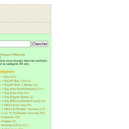
ous vous trouvez dans les archives
e la catégorie Ã€ voir.
tégories
> Erg
(111)
> Erg AP Bac 1 Art
(5)
> Erg AP BAC 1 Media
(24)
> Erg [Arts NumÃ©riques]
(157)
> Erg [Com Vis]
(10)
> Erg [Ergote Radio]
(1)
> Erg [RÃ©cupÃ©rathÃ¨que]
(11)
> HEAJ [Com Vis]
(29)
> HEAJ [CrÃ©ation Sonore]
(13)
> Le 75 [CrÃ©ation Sonore]
(50)
Activisme
(36)
Anglais
(6)
AnthropocÃ¨ne
(13)