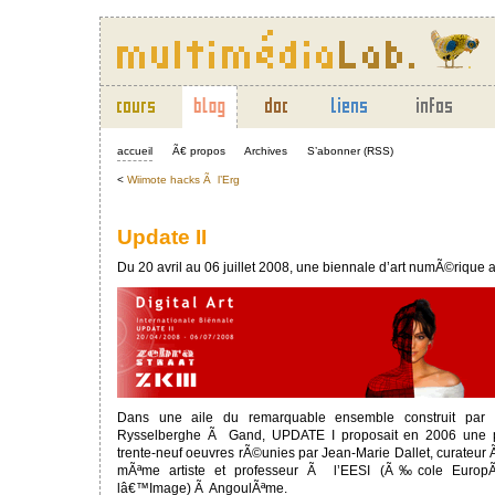
accueil
Ã€ propos
Archives
S’abonner (RSS)
<
Wiimote hacks Ã l’Erg
Update II
Du 20 avril au 06 juillet 2008, une biennale d’art numÃ©rique
Dans une aile du remarquable ensemble construit par l
Rysselberghe Ã Gand, UPDATE I proposait en 2006 une pa
trente-neuf oeuvres rÃ©unies par Jean-Marie Dallet, curateur Ã©
mÃªme artiste et professeur Ã l’EESI (Ã‰cole Europ
lâ€™Image) Ã AngoulÃªme.