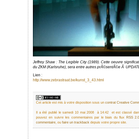
Jeffrey Shaw : The Legible City (1989). Cette oeuvre significat
du ZKM (Karlsruhe), sera entre autres prÃ©sentÃ©e Ã UPDATE
Lien :
http://www.zebrastraat.be/kunst_3_43.html
Cet article est mis à votre disposition sous un
contrat Creative Co
Il a été publié le samedi 10 mai 2008 à 14:42 et est classé da
pouvez en suivre les commentaires par le biais du flux
RSS 2.
commentaire
, ou
faire un trackback
depuis votre propre site.