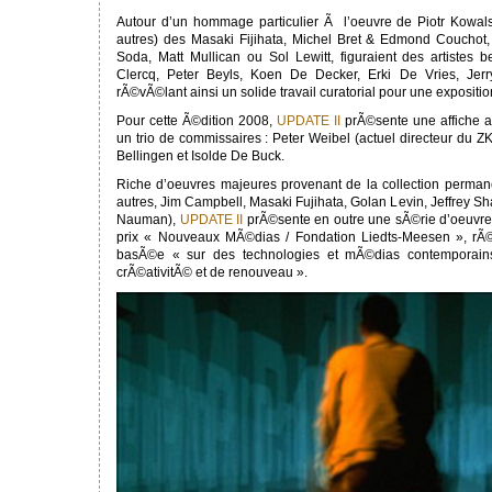
Autour d’un hommage particulier Ã l’oeuvre de Piotr Kowals
autres) des Masaki Fijihata, Michel Bret & Edmond Couchot, 
Soda, Matt Mullican ou Sol Lewitt, figuraient des artistes
Clercq, Peter Beyls, Koen De Decker, Erki De Vries, Jer
rÃ©vÃ©lant ainsi un solide travail curatorial pour une expositi
Pour cette Ã©dition 2008,
UPDATE II
prÃ©sente une affiche a
un trio de commissaires : Peter Weibel (actuel directeur du Z
Bellingen et Isolde De Buck.
Riche d’oeuvres majeures provenant de la collection perman
autres, Jim Campbell, Masaki Fujihata, Golan Levin, Jeffrey S
Nauman),
UPDATE II
prÃ©sente en outre une sÃ©rie d’oeuvre
prix « Nouveaux MÃ©dias / Fondation Liedts-Meesen », r
basÃ©e « sur des technologies et mÃ©dias contemporain
crÃ©ativitÃ© et de renouveau ».