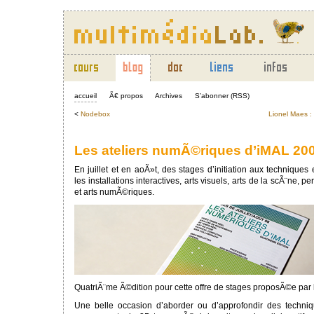
accueil
Ã€ propos
Archives
S’abonner (RSS)
<
Nodebox
Lionel Maes :
Les ateliers numÃ©riques d’iMAL 20
En juillet et en aoÃ»t, des stages d’initiation aux techniques 
les installations interactives, arts visuels, arts de la scÃ¨ne, 
et arts numÃ©riques.
QuatriÃ¨me Ã©dition pour cette offre de stages proposÃ©e par 
Une belle occasion d’aborder ou d’approfondir des techni