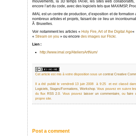
mouvements, la 3D temps rÃ©el, les sites web collaboratifs,
encore l’art du code, avec des logiciels tels que MAX/MSP, Pro
iMAL est un centre de production, d’exposition et de formation 
nombreux artistes et projets, faisant de ce lieu un incontour
Ã Bruxelles.
Voir notamment les articles «
Holy Fire, Art of the Digital Age
« 
«
Stream on you
» ou encore
des images sur Flickr
.
Lien :
http://www.imal.org/AteliersArtNum/
Cet article est mis à votre disposition sous un
contrat Creative Co
Il a été publié le vendredi 13 juin 2008 à 9:25 et est classé da
Logiciels
,
Stages/Formations
,
Workshop
. Vous pouvez en suivre les
du flux
RSS 2.0
. Vous pouvez
laisser un commentaire
, ou
faire
propre site.
Post a comment