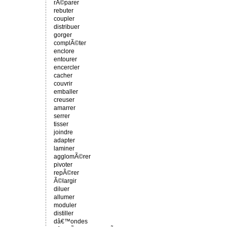
rÃ©parer
rebuter
coupler
distribuer
gorger
complÃ©ter
enclore
entourer
encercler
cacher
couvrir
emballer
creuser
amarrer
serrer
tisser
joindre
adapter
laminer
agglomÃ©rer
pivoter
repÃ©rer
Ã©largir
diluer
allumer
moduler
distiller
dâ€™ondes