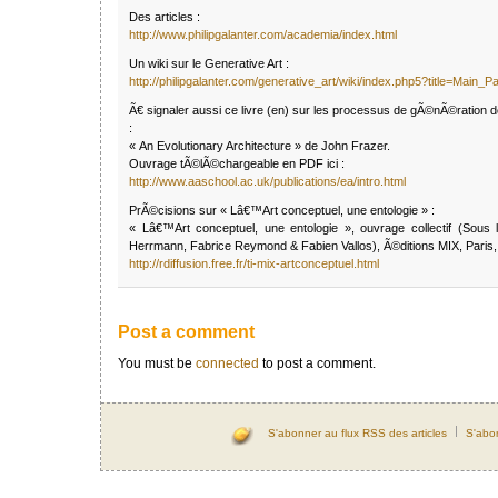
Des articles :
http://www.philipgalanter.com/academia/index.html
Un wiki sur le Generative Art :
http://philipgalanter.com/generative_art/wiki/index.php5?title=Main_P
Ã€ signaler aussi ce livre (en) sur les processus de gÃ©nÃ©ration d
:
« An Evolutionary Architecture » de John Frazer.
Ouvrage tÃ©lÃ©chargeable en PDF ici :
http://www.aaschool.ac.uk/publications/ea/intro.html
PrÃ©cisions sur « Lâ€™Art conceptuel, une entologie » :
« Lâ€™Art conceptuel, une entologie », ouvrage collectif (Sous l
Herrmann, Fabrice Reymond & Fabien Vallos), Ã©ditions MIX, Paris,
http://rdiffusion.free.fr/ti-mix-artconceptuel.html
Post a comment
You must be
connected
to post a comment.
S'abonner au flux RSS des articles
S'abo