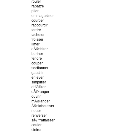
rouler
rabattre
plier
emmagasiner
courber
raccourcir
tordre
tacheter
froisser
limer
dÃ©chirer
buriner
fendre
couper
sectionner
gauchir
enlever
simplifier
diffÃ©rer
dÃ©ranger
ouvrir
mÃ©langer
Ã©clabousser
nouer
renverser
sâ€™affaisser
couler
cintrer