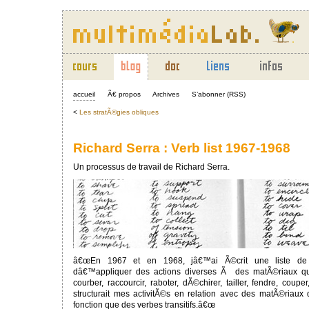
accueil
Ã€ propos
Archives
S’abonner (RSS)
<
Les stratÃ©gies obliques
Richard Serra : Verb list 1967-1968
Un processus de travail de Richard Serra.
â€œEn 1967 et en 1968, jâ€™ai Ã©crit une liste d
dâ€™appliquer des actions diverses Ã des matÃ©riaux quel
courber, raccourcir, raboter, dÃ©chirer, tailler, fendre, coup
structurait mes activitÃ©s en relation avec des matÃ©riaux
fonction que des verbes transitifs.â€œ