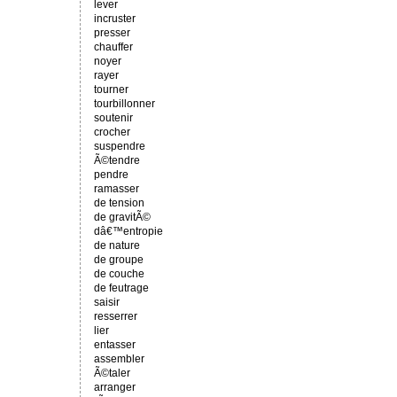
lever
incruster
presser
chauffer
noyer
rayer
tourner
tourbillonner
soutenir
crocher
suspendre
Ã©tendre
pendre
ramasser
de tension
de gravitÃ©
dâ€™entropie
de nature
de groupe
de couche
de feutrage
saisir
resserrer
lier
entasser
assembler
Ã©taler
arranger