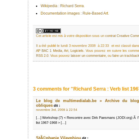
Wikipedia : Richard Serra.
Documentation images : Rule-Based Art.
Cet article est mis à votre disposition sous un
contrat Creative Co
Il a été publié le lundi 3 novembre 2008 à 22:33 et est classé dan
AP BAC 1 Media
,
Art
,
Logiciels
. Vous pouvez en suivre les comment
RSS 2.0
. Vous pouvez
laisser un commentaire
, ou
faire un trackbac
3 comments for “Richard Serra : Verb list 19
Le blog de multimedialab.be » Archive du blog
obliques
dit :
novembre 3rd, 2008 à 22:54
[…] Workshop (7) < Rencontre avec Dirk Paesmans (JODI.org) Ã l’E
list 1967-1968 > […]
StÃ©phanie Vilayphiou
dit :