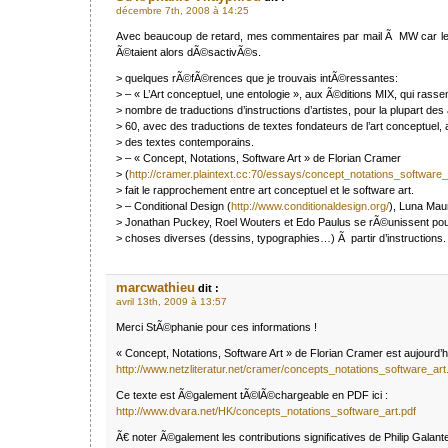
décembre 7th, 2008 à 14:25
Avec beaucoup de retard, mes commentaires par mail Ã MW car l
Ã©taient alors dÃ©sactivÃ©s.
> quelques rÃ©fÃ©rences que je trouvais intÃ©ressantes:
> – « L’Art conceptuel, une entologie », aux Ã©ditions MIX, qui rass
> nombre de traductions d’instructions d’artistes, pour la plupart d
> 60, avec des traductions de textes fondateurs de l’art conceptuel, 
> des textes contemporains.
> – « Concept, Notations, Software Art » de Florian Cramer
> (
http://cramer.plaintext.cc:70/essays/concept_notations_software_
> fait le rapprochement entre art conceptuel et le software art.
> – Conditional Design (
http://www.conditionaldesign.org/
), Luna Mau
> Jonathan Puckey, Roel Wouters et Edo Paulus se rÃ©unissent po
> choses diverses (dessins, typographies…) Ã partir d’instructions.
marcwathieu
dit :
avril 13th, 2009 à 13:57
Merci StÃ©phanie pour ces informations !
« Concept, Notations, Software Art » de Florian Cramer est aujourd’hui
http://www.netzliteratur.net/cramer/concepts_notations_software_art
Ce texte est Ã©galement tÃ©lÃ©chargeable en PDF ici :
http://www.dvara.net/HK/concepts_notations_software_art.pdf
Ã€ noter Ã©galement les contributions significatives de Philip Galante