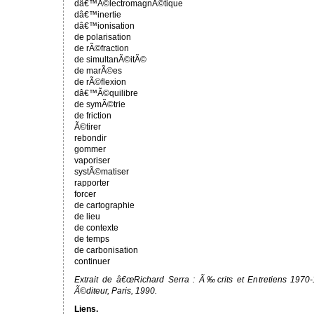
dâ€™Ã©lectromagnÃ©tique
dâ€™inertie
dâ€™ionisation
de polarisation
de rÃ©fraction
de simultanÃ©itÃ©
de marÃ©es
de rÃ©flexion
dâ€™Ã©quilibre
de symÃ©trie
de friction
Ã©tirer
rebondir
gommer
vaporiser
systÃ©matiser
rapporter
forcer
de cartographie
de lieu
de contexte
de temps
de carbonisation
continuer
Extrait de â€œRichard Serra : Ã‰crits et Entretiens 1970
Ã©diteur, Paris, 1990.
Liens.