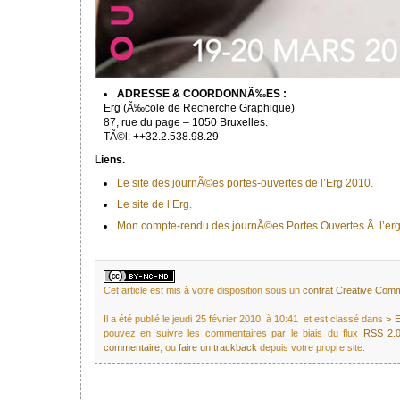
ADRESSE & COORDONNÃ‰ES :
Erg (Ã‰cole de Recherche Graphique)
87, rue du page – 1050 Bruxelles.
TÃ©l: ++32.2.538.98.29
Liens.
Le site des journÃ©es portes-ouvertes de l’Erg 2010.
Le site de l’Erg.
Mon compte-rendu des journÃ©es Portes Ouvertes Ã l’erg
Cet article est mis à votre disposition sous un
contrat Creative Co
Il a été publié le jeudi 25 février 2010 à 10:41 et est classé dans
> 
pouvez en suivre les commentaires par le biais du flux
RSS 2.
commentaire
, ou
faire un trackback
depuis votre propre site.