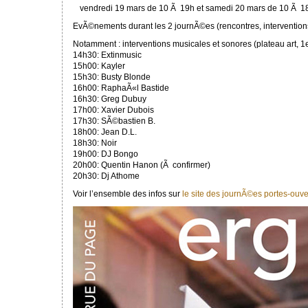
vendredi 19 mars de 10 Ã 19h et samedi 20 mars de 10 Ã 1
EvÃ©nements durant les 2 journÃ©es (rencontres, intervention
Notamment : interventions musicales et sonores (plateau art, 1
14h30: Extinmusic
15h00: Kayler
15h30: Busty Blonde
16h00: RaphaÃ«l Bastide
16h30: Greg Dubuy
17h00: Xavier Dubois
17h30: SÃ©bastien B.
18h00: Jean D.L.
18h30: Noir
19h00: DJ Bongo
20h00: Quentin Hanon (Ã confirmer)
20h30: Dj Athome
Voir l’ensemble des infos sur
le site des journÃ©es portes-ouve