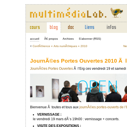
accueil
Ã€ propos
Archives
S’abonner (RSS)
<
ConfÃ©rence « Arts numÃ©riques » 2010
Ne
JournÃ©es Portes Ouvertes 2010 Ã l
JournÃ©es Portes Ouvertes
Ã l’Erg ces vendredi 19 et samedi
Bienvenue Ã toutes et tous aux
journÃ©es portes-ouverts de l
VERNISSAGE :
le vendredi 19 mars dÃ¨s 19h00 : vernissage + concerts.
VISITE DES EXPOSITIONS :