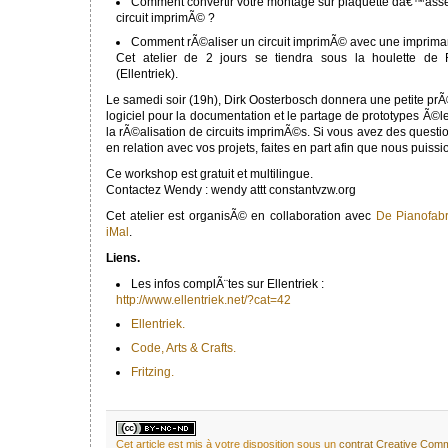
Comment convertir votre montage sur plaquette dâ€™as
circuit imprimÃ© ?
Comment rÃ©aliser un circuit imprimÃ© avec une impriman
Cet atelier de 2 jours se tiendra sous la houlette de
(Ellentriek).
Le samedi soir (19h), Dirk Oosterbosch donnera une petite pr
logiciel pour la documentation et le partage de prototypes Ã©l
la rÃ©alisation de circuits imprimÃ©s. Si vous avez des questio
en relation avec vos projets, faites en part afin que nous puis
Ce workshop est gratuit et multilingue.
Contactez Wendy : wendy attt constantvzw.org
Cet atelier est organisÃ© en collaboration avec
De Pianofabr
iMal
.
Liens.
Les infos complÃ¨tes sur Ellentriek :
http://www.ellentriek.net/?cat=42
Ellentriek.
Code, Arts & Crafts.
Fritzing.
Cet article est mis à votre disposition sous un
contrat Creative Co