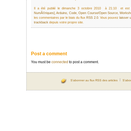
Il a été publié le dimanche 3 octobre 2010 à 21:10 et es
NumÃ©riques]
,
Arduino
,
Code
,
Open Course/Open Source
,
Worksh
les commentaires par le biais du flux
RSS 2.0
. Vous pouvez
laisser
trackback
depuis votre propre site.
Post a comment
You must be
connected
to post a comment.
S'abonner au flux RSS des articles
S'abo