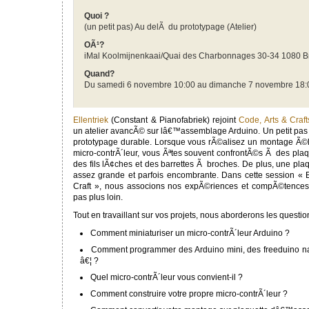
Quoi ?
(un petit pas) Au delÃ du prototypage (Atelier)
OÃ¹?
iMal Koolmijnenkaai/Quai des Charbonnages 30-34 1080 B
Quand?
Du samedi 6 novembre 10:00 au dimanche 7 novembre 18:
Ellentriek
(Constant & Pianofabriek) rejoint
Code, Arts & Craft
un atelier avancÃ© sur lâ€™assemblage Arduino. Un petit pas
prototypage durable. Lorsque vous rÃ©alisez un montage Ã©le
micro-contrÃ´leur, vous Ãªtes souvent confrontÃ©s Ã des pl
des fils lÃ¢ches et des barrettes Ã broches. De plus, une pla
assez grande et parfois encombrante. Dans cette session « El
Craft », nous associons nos expÃ©riences et compÃ©tences
pas plus loin.
Tout en travaillant sur vos projets, nous aborderons les questio
Comment miniaturiser un micro-contrÃ´leur Arduino ?
Comment programmer des Arduino mini, des freeduino na
â€¦ ?
Quel micro-contrÃ´leur vous convient-il ?
Comment construire votre propre micro-contrÃ´leur ?