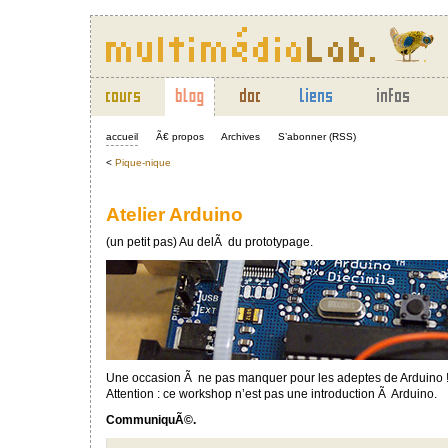
accueil
Ã€ propos
Archives
S’abonner (RSS)
<
Pique-nique
Atelier Arduino
(un petit pas) Au delÃ du prototypage.
Une occasion Ã ne pas manquer pour les adeptes de Arduino 
Attention : ce workshop n’est pas une introduction Ã Arduino.
CommuniquÃ©.