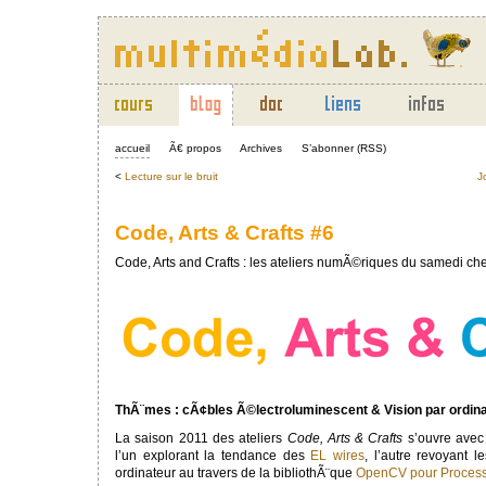
accueil
Ã€ propos
Archives
S’abonner (RSS)
<
Lecture sur le bruit
J
Code, Arts & Crafts #6
Code, Arts and Crafts : les ateliers numÃ©riques du samedi ch
ThÃ¨mes : cÃ¢bles Ã©lectroluminescent & Vision par ordina
La saison 2011 des ateliers
Code, Arts & Crafts
s’ouvre avec
l’un explorant la tendance des
EL wires
, l’autre revoyant l
ordinateur au travers de la bibliothÃ¨que
OpenCV pour Process