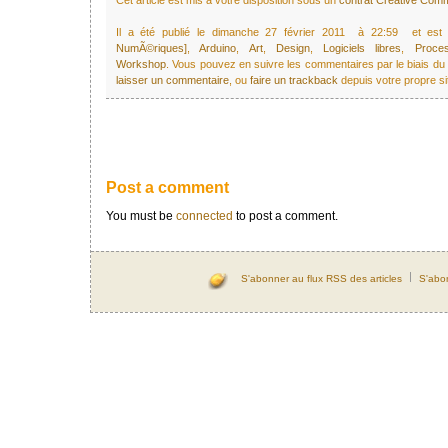
Cet article est mis à votre disposition sous un
contrat Creative Co
Il a été publié le dimanche 27 février 2011 à 22:59 et es
NumÃ©riques]
,
Arduino
,
Art
,
Design
,
Logiciels libres
,
Proces
Workshop
. Vous pouvez en suivre les commentaires par le biais du
laisser un commentaire
, ou
faire un trackback
depuis votre propre si
Post a comment
You must be
connected
to post a comment.
S'abonner au flux RSS des articles
S'abo