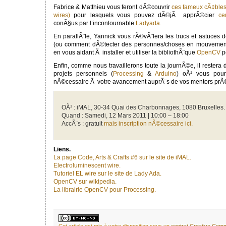
Fabrice & Matthieu vous feront dÃ©couvrir
ces fameux cÃ¢bles
wires)
pour lesquels vous pouvez dÃ©jÃ apprÃ©cier
ce
conÃ§us par l’incontournable
Ladyada.
En parallÃ¨le, Yannick vous rÃ©vÃ¨lera les trucs et astuces d
(ou comment dÃ©tecter des personnes/choses en mouvemen
en vous aidant Ã installer et utiliser la bibliothÃ¨que
OpenCV
p
Enfin, comme nous travaillerons toute la journÃ©e, il reste
projets personnels (
Processing
&
Arduino
) oÃ¹ vous pour
nÃ©cessaire Ã votre avancement auprÃ¨s de vos mentors pr
OÃ¹ : iMAL, 30-34 Quai des Charbonnages, 1080 Bruxelles.
Quand : Samedi, 12 Mars 2011 | 10:00 – 18:00
AccÃ¨s : gratuit
mais inscription nÃ©cessaire ici.
Liens.
La page Code, Arts & Crafts #6 sur le site de iMAL.
Electroluminescent wire.
Tutoriel EL wire sur le site de Lady Ada.
OpenCV sur wikipedia.
La librairie OpenCV pour Processing.