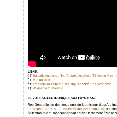
LIENS.
â†’
Security Analysis of the Diebold AccuVote-TS Voting Machi
â†’
Voir aussi ici.
â†’
Freedom To Thinker : Refuting Dieboldâ€™s Response
â†’
Wikipedia.fr : Diebold
LE VOTE Ã‰LECTRONIQUE AUX PAYS-BAS.
Rop Gonggrijp, un des fondateurs du fournisseur d’accÃ¨s i
en octobre 2006 Ã la tÃ©lÃ©vision nÃ©erlandaise
commen
Ã©lectronique du fabricant
Nedap
pouvait facilement Ãªtre ha