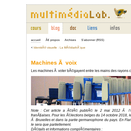
accueil
Ã€ propos
Archives
S’abonner (RSS)
<
IdentitÃ© visuelle : La MÃ©diathÃ¨que
Machines Ã voix
Les machines Ã voter bÃ©gayent entre les mains des rayons c
Note : Cet article a Ã©tÃ© publiÃ© le 2 mai 2012 Ã l’
franÃ§aises. Pour les Ã©lections belges du 14 octobre 2018, l
Ã Bruxelles et dans la partie germanophone du pays. En Fland
le sera que partiellement.
DÃ©tails et informations complÃ©mentaires :