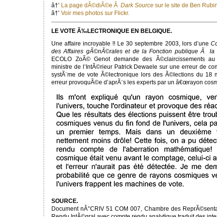
â†’
La page dÃ©diÃ©e Ã
Dark Source
sur le site de Ben Rubi
â†’
Voir mes photos sur Flickr.
LE VOTE Ã‰LECTRONIQUE EN BELGIQUE.
Une affaire incroyable !! Le 30 septembre 2003, lors d’une
Co
des Affaires gÃ©nÃ©rales et de la Fonction publique Ã l
ECOLO ZoÃ© Genot demande des Ã©claircissements au vi
ministre de l’IntÃ©rieur Patrick Dewaele sur une erreur de co
systÃ¨me de vote Ã©lectronique lors des Ã©lections du 18
erreur provoquÃ©e d’aprÃ¨s les experts par un â€œrayon cos
SOURCE.
Document nÂ°CRIV 51 COM 007, Chambre des ReprÃ©sentan
Rendu IntÃ©gral avec compte rendu analytique traduit des int