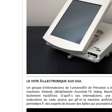
LE VOTE Ã‰LECTRONIQUE AUX USA.
Un groupe d’informaticiens de l’universitÃ© de Princeton 
machines Diebold (â€œDiebold AccuVote-TS Voting Machi
facilement hackÃ©es. D’aprÃ¨s ces informaticiens, une
instructions du code source qui gÃ¨re la machine amÃ©lio
permettant Ã des experts de trouver des failles qui pourraient a