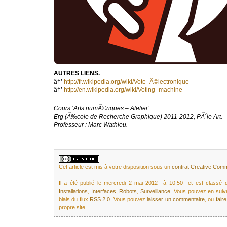
AUTRES LIENS.
â†’
http://fr.wikipedia.org/wiki/Vote_Ã©lectronique
â†’
http://en.wikipedia.org/wiki/Voting_machine
Cours ‘Arts numÃ©riques – Atelier’
Erg (Ã‰cole de Recherche Graphique) 2011-2012, PÃ´le Art.
Professeur : Marc Wathieu.
Cet article est mis à votre disposition sous un
contrat Creative Co
Il a été publié le mercredi 2 mai 2012 à 10:50 et est classé
Installations
,
Interfaces
,
Robots
,
Surveillance
. Vous pouvez en suiv
biais du flux
RSS 2.0
. Vous pouvez
laisser un commentaire
, ou
fair
propre site.