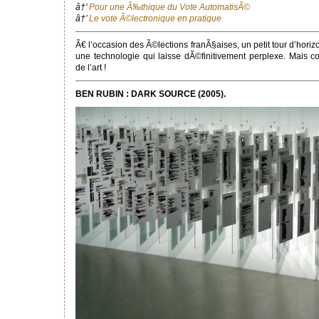
â†’
Pour une Ã‰thique du Vote AutomatisÃ©
â†’
Le vote Ã©lectronique en pratique
Ã€ l’occasion des Ã©lections franÃ§aises, un petit tour d’horiz
une technologie qui laisse dÃ©finitivement perplexe. Mais
de l’art !
BEN RUBIN : DARK SOURCE (2005).