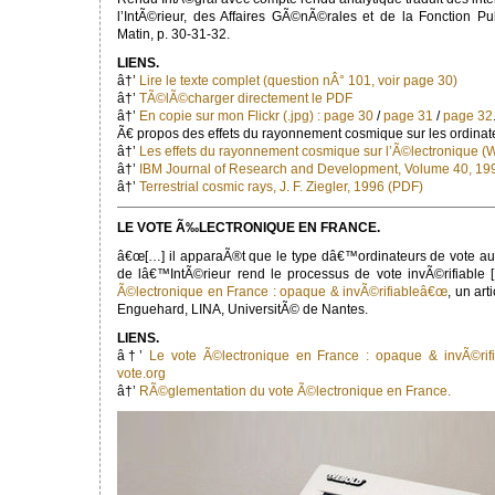
l’IntÃ©rieur, des Affaires GÃ©nÃ©rales et de la Fonction P
Matin, p. 30-31-32.
LIENS.
â†’
Lire le texte complet (question nÂ° 101, voir page 30)
â†’
TÃ©lÃ©charger directement le PDF
â†’
En copie sur mon Flickr (.jpg) :
page 30
/
page 31
/
page 32
Ã€ propos des effets du rayonnement cosmique sur les ordinate
â†’
Les effets du rayonnement cosmique sur l’Ã©lectronique (W
â†’
IBM Journal of Research and Development, Volume 40, 19
â†’
Terrestrial cosmic rays, J. F. Ziegler, 1996 (PDF)
LE VOTE Ã‰LECTRONIQUE EN FRANCE.
â€œ[…] il apparaÃ®t que le type dâ€™ordinateurs de vote aut
de lâ€™IntÃ©rieur rend le processus de vote invÃ©rifiable
Ã©lectronique en France : opaque & invÃ©rifiableâ€œ
, un ar
Enguehard, LINA, UniversitÃ© de Nantes.
LIENS.
â†’
Le vote Ã©lectronique en France : opaque & invÃ©rifi
vote.org
â†’
RÃ©glementation du vote Ã©lectronique en France.