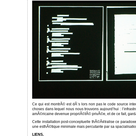
Ce qui est montrÃ© est dÃ¨s lors non pas le code source inter
choses dans lequel nous nous trouvons aujourd’hui : l’infrast
amÃ©ricaine devenue propriÃ©tÃ© privÃ©e, et de ce fait, gard
Cette installation post-conceptuelle thÃ©Ã¢tralise ce parado
une esthÃ©tique minimale mais percutante par sa spacialisation 
LIENS.