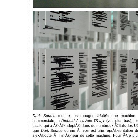
Dark Source
montre les rouages â€‹â€‹d’une machine 
commerciale, la
Diebold AccuVote-TS â„¢
(voir plus bas), t
tactile qui a Ã©tÃ© adoptÃ© dans de nombreux Ã©tats des US
que
Dark Source
donne Ã voir est une reprÃ©sentation du
s’exÃ©cute Ã l’intÃ©rieur de cette machine. Pour Ãªtre plus