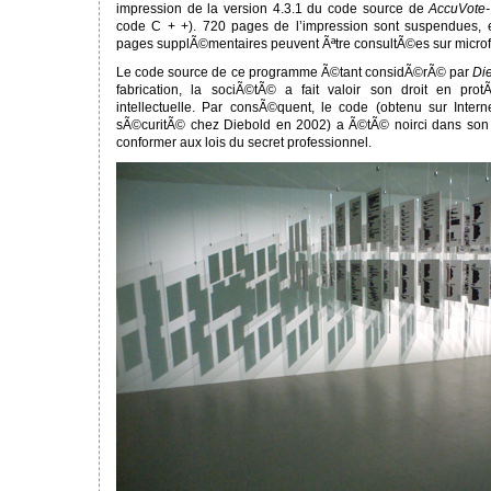
impression de la version 4.3.1 du code source de
AccuVote-
code C + +). 720 pages de l’impression sont suspendues, e
pages supplÃ©mentaires peuvent Ãªtre consultÃ©es sur microf
Le code source de ce programme Ã©tant considÃ©rÃ© par
Di
fabrication, la sociÃ©tÃ© a fait valoir son droit en pro
intellectuelle. Par consÃ©quent, le code (obtenu sur Inter
sÃ©curitÃ© chez Diebold en 2002) a Ã©tÃ© noirci dans son i
conformer aux lois du secret professionnel.