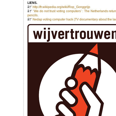
LIENS.
â†’
http://fr.wikipedia.org/wiki/Rop_Gonggrijp
â†’
‘We do not trust voting computers’ : The Netherlands retur
pencils.
â†’
Nedap voting computer hack (TV documentary about the lack 