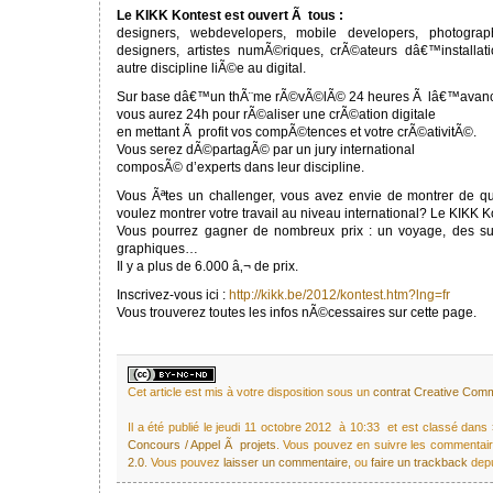
Le KIKK Kontest est ouvert Ã tous :
designers, webdevelopers, mobile developers, photographe
designers, artistes numÃ©riques, crÃ©ateurs dâ€™installat
autre discipline liÃ©e au digital.
Sur base dâ€™un thÃ¨me rÃ©vÃ©lÃ© 24 heures Ã lâ€™avan
vous aurez 24h pour rÃ©aliser une crÃ©ation digitale
en mettant Ã profit vos compÃ©tences et votre crÃ©ativitÃ©.
Vous serez dÃ©partagÃ© par un jury international
composÃ© d’experts dans leur discipline.
Vous Ãªtes un challenger, vous avez envie de montrer de qu
voulez montrer votre travail au niveau international? Le KIKK Ko
Vous pourrez gagner de nombreux prix : un voyage, des sui
graphiques…
Il y a plus de 6.000 â‚¬ de prix.
Inscrivez-vous ici :
http://kikk.be/2012/kontest.htm?lng=fr
Vous trouverez toutes les infos nÃ©cessaires sur cette page.
Cet article est mis à votre disposition sous un
contrat Creative Co
Il a été publié le jeudi 11 octobre 2012 à 10:33 et est classé dans
Concours / Appel Ã projets
. Vous pouvez en suivre les commentaire
2.0
. Vous pouvez
laisser un commentaire
, ou
faire un trackback
depu