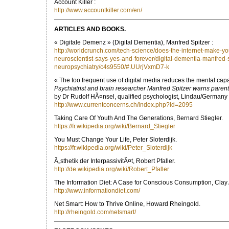
Account Killer :
http://www.accountkiller.com/en/
ARTICLES AND BOOKS.
« Digitale Demenz » (Digital Dementia), Manfred Spitzer :
http://worldcrunch.com/tech-science/does-the-internet-make-
neuroscientist-says-yes-and-forever/digital-dementia-manfred-s
neuropsychiatry/c4s9550/#.UUrjVxmD7-k
« The too frequent use of digital media reduces the mental capa
Psychiatrist and brain researcher Manfred Spitzer warns paren
by Dr Rudolf HÃ¤nsel, qualified psychologist, Lindau/Germany
http://www.currentconcerns.ch/index.php?id=2095
Taking Care Of Youth And The Generations, Bernard Stiegler.
https://fr.wikipedia.org/wiki/Bernard_Stiegler
You Must Change Your Life, Peter Sloterdijk.
https://fr.wikipedia.org/wiki/Peter_Sloterdijk
Ã„sthetik der InterpassivitÃ¤t, Robert Pfaller.
http://de.wikipedia.org/wiki/Robert_Pfaller
The Information Diet: A Case for Conscious Consumption, Clay
http://www.informationdiet.com/
Net Smart: How to Thrive Online, Howard Rheingold.
http://rheingold.com/netsmart/