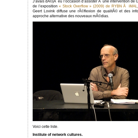
J’avais dÃ©jÃ eu l’occasion d’assister Ã une intervention de 
de l’exposition
« Stock Overflow » (2009) de RYBN Ã iMAL
Geert Lovink diffuse une rÃ©flexion de qualitÃ© et des inf
approche alternative des nouveaux mÃ©dias.
Voici cette liste.
Institute of network cultures.