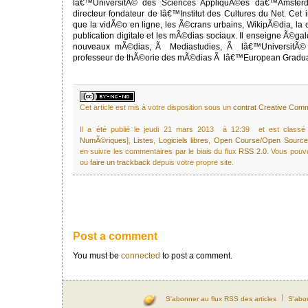
lâ€™UniversitÃ© des Sciences AppliquÃ©es dâ€™Amsterda
directeur fondateur de lâ€™Institut des Cultures du Net. Cet ins
que la vidÃ©o en ligne, les Ã©crans urbains, WikipÃ©dia, la c
publication digitale et les mÃ©dias sociaux. Il enseigne Ã©ga
nouveaux mÃ©dias, Ã Mediastudies, Ã lâ€™UniversitÃ©
professeur de thÃ©orie des mÃ©dias Ã lâ€™European Gradua
Cet article est mis à votre disposition sous un
contrat Creative Co
Il a été publié le jeudi 21 mars 2013 à 12:39 et est class
NumÃ©riques]
,
Listes
,
Logiciels libres
,
Open Course/Open Source
en suivre les commentaires par le biais du flux
RSS 2.0
. Vous pou
ou
faire un trackback
depuis votre propre site.
Post a comment
You must be
connected
to post a comment.
S'abonner au flux RSS des articles
S'abo