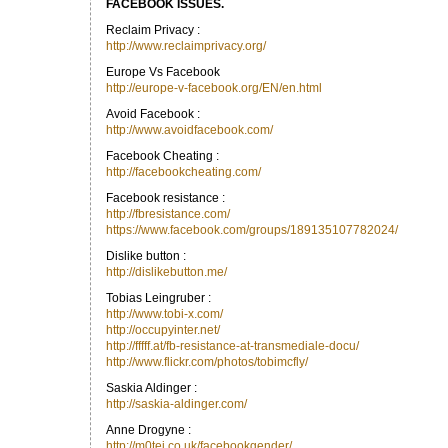
FACEBOOK ISSUES.
Reclaim Privacy :
http://www.reclaimprivacy.org/
Europe Vs Facebook
http://europe-v-facebook.org/EN/en.html
Avoid Facebook :
http://www.avoidfacebook.com/
Facebook Cheating :
http://facebookcheating.com/
Facebook resistance :
http://fbresistance.com/
https://www.facebook.com/groups/189135107782024/
Dislike button :
http://dislikebutton.me/
Tobias Leingruber :
http://www.tobi-x.com/
http://occupyinter.net/
http://fffff.at/fb-resistance-at-transmediale-docu/
http://www.flickr.com/photos/tobimcfly/
Saskia Aldinger :
http://saskia-aldinger.com/
Anne Drogyne :
http://m0tei.co.uk/facebookgender/