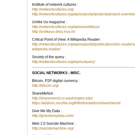
Institute of network cultures :
http://networkcultures.org/
http://networkcultures.org/wpmu/portal/projects/project-overvie
Unlike Us magazine :
http://networkcultures.org/wpmu/unlikeus/
http://unlikeus.dmci.hva.nl/
Critical Point of View: A Wikipedia Reader :
http://networkcultures.org/wpmu/portal/publications/inc-readers/c
wikipedia-reader/
Society of the query :
http://networkcultures.org/wpmu/query/
SOCIAL NETWORKS : MISC.
Bitcoin, P2P digital currency :
http://bitcoin.org/
ShareMeNot :
http://sharemenot.cs.washington.edu/
https://addons.mozilla.org/fr/firefox/addon/sharemenot/
Give Me My Data :
http://givememydata.com/
Web 2.0 Suicide Machine :
http://suicidemachine.org/