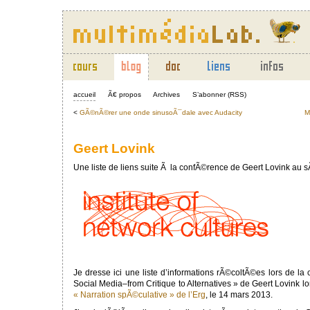
accueil
Ã€ propos
Archives
S’abonner (RSS)
<
GÃ©nÃ©rer une onde sinusoÃ¯dale avec Audacity
M
Geert Lovink
Une liste de liens suite Ã la confÃ©rence de Geert Lovink au s
Je dresse ici une liste d’informations rÃ©coltÃ©es lors de la
Social Media–from Critique to Alternatives » de Geert Lovink l
« Narration spÃ©culative » de l’Erg
, le 14 mars 2013.