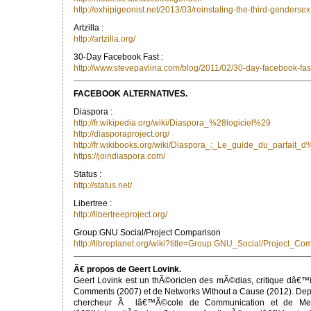
http://exhipigeonist.net/2013/03/reinstating-the-third-genderse
Artzilla :
http://artzilla.org/
30-Day Facebook Fast :
http://www.stevepavlina.com/blog/2011/02/30-day-facebook-fas
FACEBOOK ALTERNATIVES.
Diaspora :
http://fr.wikipedia.org/wiki/Diaspora_%28logiciel%29
http://diasporaproject.org/
http://fr.wikibooks.org/wiki/Diaspora_:_Le_guide_du_parfait
https://joindiaspora.com/
Status :
http://status.net/
Libertree :
http://libertreeproject.org/
Group:GNU Social/Project Comparison
http://libreplanet.org/wiki?title=Group:GNU_Social/Project_Co
Ã€ propos de Geert Lovink.
Geert Lovink est un thÃ©oricien des mÃ©dias, critique dâ€™i
Comments (2007) et de Networks Without a Cause (2012). Depui
chercheur Ã lâ€™Ã©cole de Communication et de Me