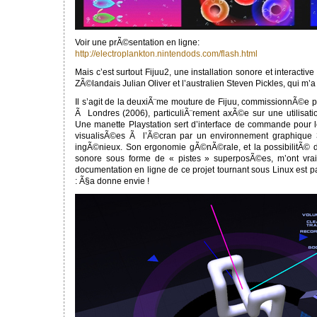
Voir une prÃ©sentation en ligne:
http://electroplankton.nintendods.com/flash.html
Mais c’est surtout Fijuu2, une installation sonore et interacti
ZÃ©landais Julian Oliver et l’australien Steven Pickles, qui m’
Il s’agit de la deuxiÃ¨me mouture de Fijuu, commissionnÃ©e pa
Ã Londres (2006), particuliÃ¨rement axÃ©e sur une utilisation i
Une manette Playstation sert d’interface de commande pour le
visualisÃ©es Ã l’Ã©cran par un environnement graphique 3
ingÃ©nieux. Son ergonomie gÃ©nÃ©rale, et la possibilitÃ© d’
sonore sous forme de « pistes » superposÃ©es, m’ont vra
documentation en ligne de ce projet tournant sous Linux est p
: Ã§a donne envie !