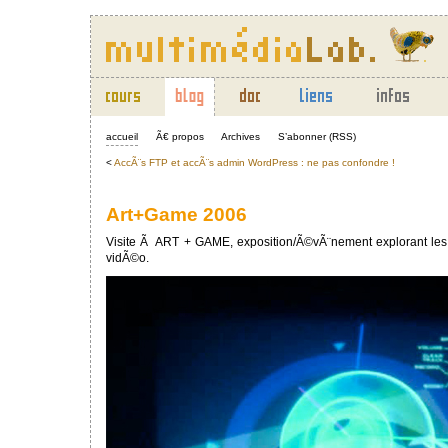
accueil
Ã€ propos
Archives
S’abonner (RSS)
<
AccÃ¨s FTP et accÃ¨s admin WordPress : ne pas confondre !
Art+Game 2006
Visite Ã ART + GAME, exposition/Ã©vÃ¨nement explorant les re
vidÃ©o.