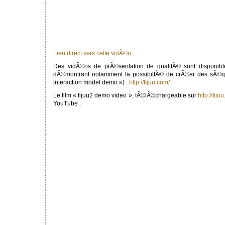
Lien direct vers cette vidÃ©o.
Des vidÃ©os de prÃ©sentation de qualitÃ© sont disponible
dÃ©montrant notamment la possibiltÃ© de crÃ©er des sÃ©qu
interaction model demo ») :
http://fijuu.com/
Le film « fijuu2 demo video », tÃ©lÃ©chargeable sur
http://fiju
YouTube :