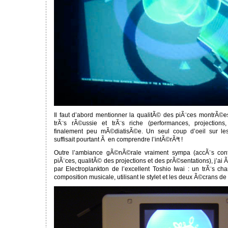
Il faut d’abord mentionner la qualitÃ© des piÃ¨ces montrÃ
trÃ¨s rÃ©ussie et trÃ¨s riche (performances, projections
finalement peu mÃ©diatisÃ©e. Un seul coup d’oeil sur l
suffisait pourtant Ã en comprendre l’intÃ©rÃªt !
Outre l’ambiance gÃ©nÃ©rale vraiment sympa (accÃ¨s confo
piÃ¨ces, qualitÃ© des projections et des prÃ©sentations), j’a
par Electroplankton de l’excellent Toshio Iwai : un trÃ¨s ch
composition musicale, utilisant le stylet et les deux Ã©crans d