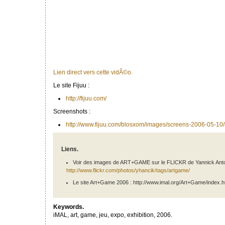
Lien direct vers cette vidÃ©o.
Le site Fijuu :
http://fijuu.com/
Screenshots :
http://www.fijuu.com/blosxom/images/screens-2006-05-10/
Liens.
Voir des images de ART+GAME sur le FLICKR de Yannick Anto
http://www.flickr.com/photos/yhancik/tags/artgame/
Le site Art+Game 2006 : http://www.imal.org/Art+Game/index.h
Keywords.
iMAL, art, game, jeu, expo, exhibition, 2006.