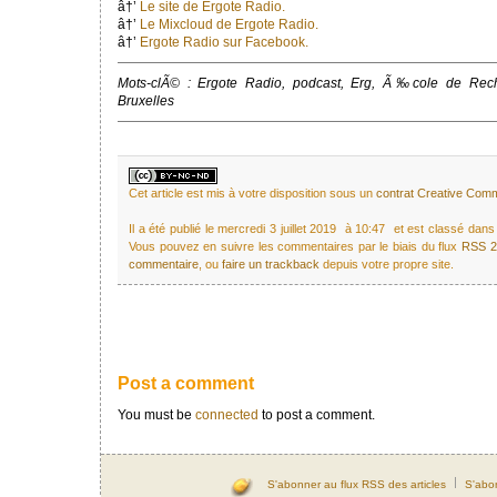
â†’
Le site de Ergote Radio.
â†’
Le Mixcloud de Ergote Radio.
â†’
Ergote Radio sur Facebook.
Mots-clÃ© : Ergote Radio, podcast, Erg, Ã‰cole de Rech
Bruxelles
Cet article est mis à votre disposition sous un
contrat Creative Co
Il a été publié le mercredi 3 juillet 2019 à 10:47 et est classé dan
Vous pouvez en suivre les commentaires par le biais du flux
RSS 2
commentaire
, ou
faire un trackback
depuis votre propre site.
Post a comment
You must be
connected
to post a comment.
S'abonner au flux RSS des articles
S'abo