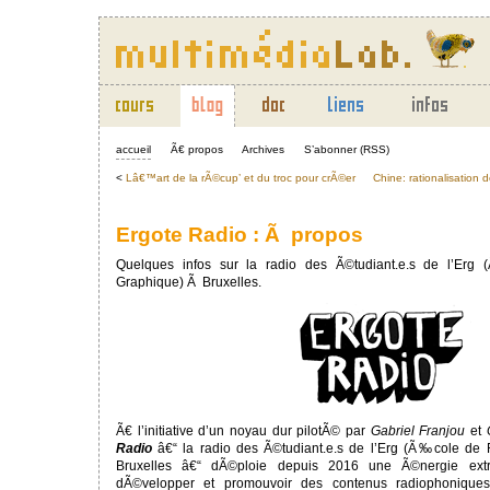
accueil
Ã€ propos
Archives
S’abonner (RSS)
<
Lâ€™art de la rÃ©cup’ et du troc pour crÃ©er
Chine: rationalisation
Ergote Radio : Ã propos
Quelques infos sur la radio des Ã©tudiant.e.s de l’Er
Graphique) Ã Bruxelles.
Ã€ l’initiative d’un noyau dur pilotÃ© par
Gabriel Franjou
et
Radio
â€“ la radio des Ã©tudiant.e.s de l’Erg (Ã‰cole de
Bruxelles â€“ dÃ©ploie depuis 2016 une Ã©nergie extra
dÃ©velopper et promouvoir des contenus radiophoniques (