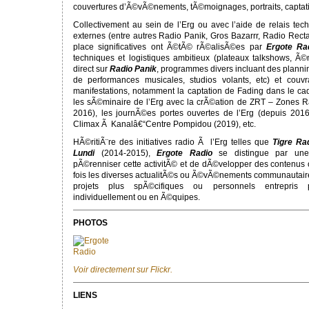
couvertures d’Ã©vÃ©nements, tÃ©moignages, portraits, captatio
Collectivement au sein de l’Erg ou avec l’aide de relais tech
externes (entre autres Radio Panik, Gros Bazarrr, Radio Recta
place significatives ont Ã©tÃ© rÃ©alisÃ©es par
Ergote Ra
techniques et logistiques ambitieux (plateaux talkshows, Ã
direct sur
Radio Panik
, programmes divers incluant des planni
de performances musicales, studios volants, etc) et couvr
manifestations, notamment la captation de Fading dans le ca
les sÃ©minaire de l’Erg avec la crÃ©ation de ZRT – Zones R
2016), les journÃ©es portes ouvertes de l’Erg (depuis 20
Climax Ã Kanalâ€“Centre Pompidou (2019), etc.
HÃ©ritiÃ¨re des initiatives radio Ã l’Erg telles que
Tigre Ra
Lundi
(2014-2015),
Ergote Radio
se distingue par une 
pÃ©renniser cette activitÃ© et de dÃ©velopper des contenus o
fois les diverses actualitÃ©s ou Ã©vÃ©nements communautaire
projets plus spÃ©cifiques ou personnels entrepris p
individuellement ou en Ã©quipes.
PHOTOS
Voir directement sur Flickr.
LIENS