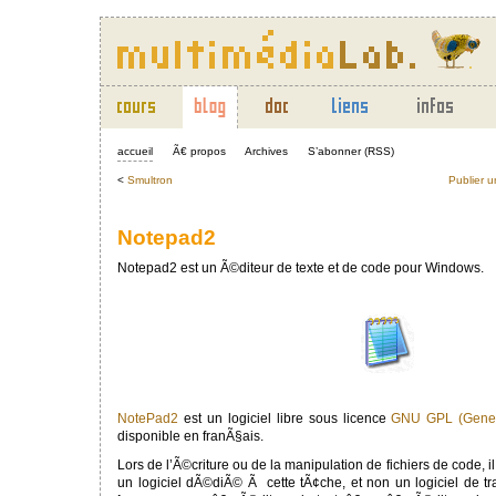
accueil
Ã€ propos
Archives
S’abonner (RSS)
<
Smultron
Publier u
Notepad2
Notepad2 est un Ã©diteur de texte et de code pour Windows.
NotePad2
est un logiciel libre sous licence
GNU GPL (Genera
disponible en franÃ§ais.
Lors de l’Ã©criture ou de la manipulation de fichiers de code, il
un logiciel dÃ©diÃ© Ã cette tÃ¢che, et non un logiciel de tr