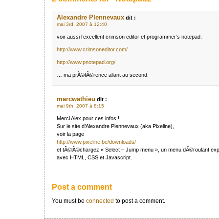
Alexandre Plennevaux
dit :
mai 3rd, 2007 à 12:40
voir aussi l’excellent crimson editor et programmer’s notepad:
http://www.crimsoneditor.com/
http://www.pnotepad.org/
… ma prÃ©fÃ©rence allant au second.
marcwathieu
dit :
mai 9th, 2007 à 8:15
Merci Alex pour ces infos !
Sur le site d’Alexandre Plennevaux (aka Pixeline),
voir la page
http://www.pixeline.be/downloads/
et tÃ©lÃ©chargez « Select – Jump menu », un menu dÃ©roulant exp
avec HTML, CSS et Javascript.
Post a comment
You must be
connected
to post a comment.