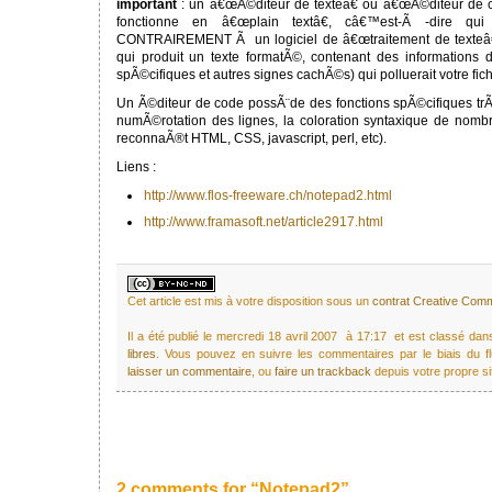
important
: un â€œÃ©diteur de texteâ€ ou â€œÃ©diteur de co
fonctionne en â€œplain textâ€, câ€™est-Ã -dire qui
CONTRAIREMENT Ã un logiciel de â€œtraitement de texteâ€
qui produit un texte formatÃ©, contenant des informations 
spÃ©cifiques et autres signes cachÃ©s) qui polluerait votre fic
Un Ã©diteur de code possÃ¨de des fonctions spÃ©cifiques trÃ¨s 
numÃ©rotation des lignes, la coloration syntaxique de nom
reconnaÃ®t HTML, CSS, javascript, perl, etc).
Liens :
http://www.flos-freeware.ch/notepad2.html
http://www.framasoft.net/article2917.html
Cet article est mis à votre disposition sous un
contrat Creative Co
Il a été publié le mercredi 18 avril 2007 à 17:17 et est classé da
libres
. Vous pouvez en suivre les commentaires par le biais du f
laisser un commentaire
, ou
faire un trackback
depuis votre propre si
2 comments for “Notepad2”