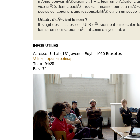
mÃªme pouvoir dÃ©cisionnel. Il y a bien un prÃ©sident, 
vice prÃ©sident, appelÃ© assistant mainteneur et un trÃ©s
postes qui apportent une responsabilitÃ© et non un pouvoir.
UrLab : d’oÃ¹ vient le nom ?
Il s’agit des initiales de l’ULB oÃ¹ viennent s’intercaler les
former un nom se prononÃ§ant comme « your lab ».
INFOS UTILES
Adresse : UrLab, 131, avenue Buyl – 1050 Bruxelles
Voir sur openstreetmap.
Tram : 94/25
Bus : 71