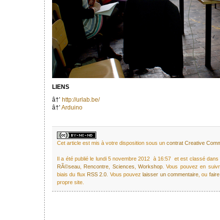
LIENS
â†’
http://urlab.be/
â†’
Arduino
Cet article est mis à votre disposition sous un
contrat Creative Co
Il a été publié le lundi 5 novembre 2012 à 16:57 et est classé dan
RÃ©seau
,
Rencontre
,
Sciences
,
Workshop
. Vous pouvez en suivr
biais du flux
RSS 2.0
. Vous pouvez
laisser un commentaire
, ou
fair
propre site.