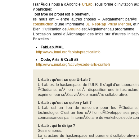
FranÃ§ois nous a dÃ©crit le
UrLab
, sous forme d’invitation a
y participer.
Tout type de projet est le bienvenu !
Ils nous ont – entre autres choses – Ã©galement parlÃ
construction
d’une imprimante
3D RepRap Prusa Mendel
, et
Bien : l’utilisation de
Arduino
est Ã©galement au programme.
L’occasion aussi d’Ã©changer des infos sur d’autres initia
Bruxelles :
FabLab.iMAL
http://www.imal.org/fablab/practicalinfo
Code, Arts & Craft #8
http://www.imal.org/activity/code-arts-crafts-8
UrLab : qu’est-ce que UrLab ?
UrLab est le hackerspace de l’ULB. Il s’agit d’un laboratoir
Ã©tudiants, oÃ¹ l’on met Ã disposition une infrastructure
exprimer leur crÃ©ativitÃ© de maniÃ¨re collaborative.
UrLab : qu’est-ce qu’on y fait ?
UrLab est un lieu de rencontre pour les Ã©tudiants
technologie. C’est un lieu oÃ¹ l’on dÃ©veloppe ses proje
connaissances par l’intermÃ©diaire de workshops et de co
UrLab : qui le dirige ?
Ses membres.
La structure du hackerspace est purement collaborative