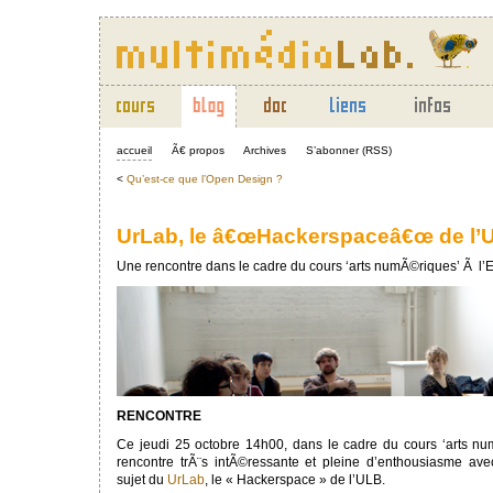
accueil
Ã€ propos
Archives
S’abonner (RSS)
<
Qu’est-ce que l’Open Design ?
UrLab, le â€œHackerspaceâ€œ de l’
Une rencontre dans le cadre du cours ‘arts numÃ©riques’ Ã l’E
RENCONTRE
Ce jeudi 25 octobre 14h00, dans le cadre du cours ‘arts nu
rencontre trÃ¨s intÃ©ressante et pleine d’enthousiasme a
sujet du
UrLab
, le « Hackerspace » de l’ULB.