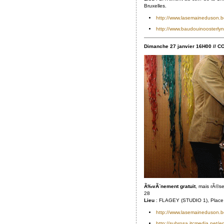
Bruxelles.
http://www.lasemaineduson.
http://www.baudouinoosterlyn
Dimanche 27 janvier 16H00 //
Ã‰vÃ¨nement gratuit
, mais rÃ©s
28
Lieu
: FLAGEY (STUDIO 1), Place F
http://www.lasemaineduson.
http://subrosa.itcmedia.net/e