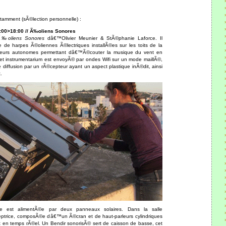
amment (sÃ©lection personnelle) :
5:00>18:00 // Ã‰oliens Sonores
‰oliens Sonores
dâ€™Olivier Meunier & StÃ©phanie Laforce. Il
de harpes Ã©oliennes Ã©lectriques installÃ©es sur les toits de la
teurs autonomes permettant dâ€™Ã©couter la musique du vent en
cet instrumentarium est envoyÃ© par ondes Wifi sur un mode maillÃ©,
e diffusion par un rÃ©cepteur ayant un aspect plastique inÃ©dit, ainsi
.
ue est alimentÃ©e par deux panneaux solaires. Dans la salle
ptrice, composÃ©e dâ€™un Ã©cran et de haut-parleurs cylindriques
t en temps rÃ©el. Un Bendir sonorisÃ© sert de caisson de basse, cet