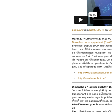
LoopJam
from
NUMEDIART
on
Vi
Mardi 22 > Dimanche 27 // 10:
Bruxelles nous appartient (BNA
Bruxelles. Depuis 1999, BNA recue
bout, ces rÃ©cits forment une so
de tÃ©moignages multipliant les
sonores de 3 Ã 5 minutes pour de
lâ€™autre en nÃ©erlandais). Dix 
plans et stÃ©thoscopes fournis. Ce
Lieu
: au dÃ©part du MIM (MusÃ©e
http://www.lasemaineduson.
http://www.bna-bbot.be/
Dimanche 27 janvier 15H00 > 1
Jeux et RÃ©sonances (1981) de B
transportant des sons prÃ©enreg
pour cet espace incroyable prÃ©se
rÃ©vÃ¨lent les particularitÃ©s du li
Ã‰vÃ¨nement gratuit
, mais rÃ©s
28
Lieu
: BÃ¢timent au coin de la Ch