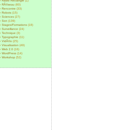
Radio Rectangle
(1)
RÃ©seau
(60)
Rencontre
(33)
Robots
(15)
Sciences
(27)
Son
(139)
Stages/Formations
(18)
Surveillance
(24)
Technique
(3)
Typographie
(11)
VidÃ©o
(25)
Visualisation
(49)
Web 2.0
(16)
WordPress
(14)
Workshop
(52)