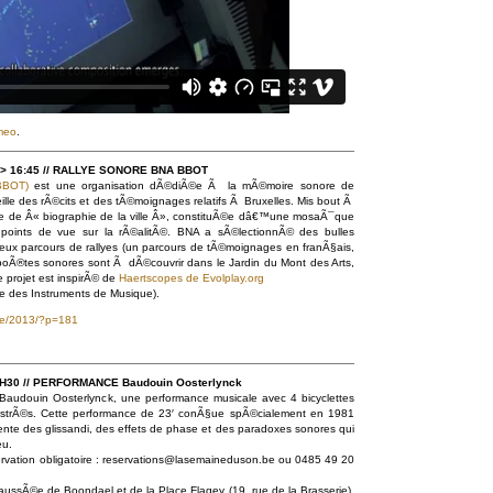
meo
.
00 > 16:45 // RALLYE SONORE BNA BBOT
/BBOT)
est une organisation dÃ©diÃ©e Ã la mÃ©moire sonore de
ille des rÃ©cits et des tÃ©moignages relatifs Ã Bruxelles. Mis bout Ã
rte de Â« biographie de la ville Â», constituÃ©e dâ€™une mosaÃ¯que
 points de vue sur la rÃ©alitÃ©. BNA a sÃ©lectionnÃ© des bulles
ux parcours de rallyes (un parcours de tÃ©moignages en franÃ§ais,
boÃ®tes sonores sont Ã dÃ©couvrir dans le Jardin du Mont des Arts,
 projet est inspirÃ© de
Haertscopes de Evolplay.org
 des Instruments de Musique).
be/2013/?p=181
5H30 // PERFORMANCE Baudouin Oosterlynck
audouin Oosterlynck, une performance musicale avec 4 bicyclettes
istrÃ©s. Cette performance de 23′ conÃ§ue spÃ©cialement en 1981
nte des glissandi, des effets de phase et des paradoxes sonores qui
eu.
ervation obligatoire : reservations@lasemaineduson.be ou 0485 49 20
aussÃ©e de Boondael et de la Place Flagey (19, rue de la Brasserie),