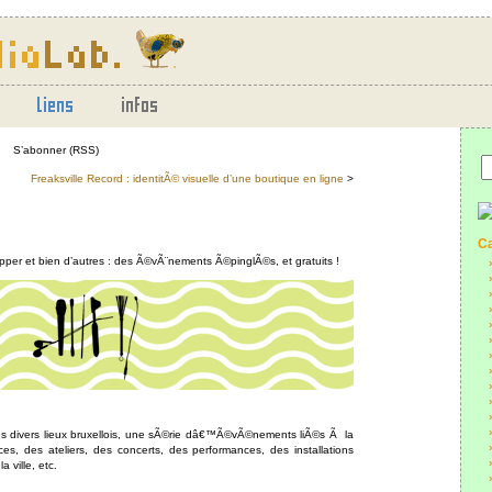
S’abonner (RSS)
Freaksville Record : identitÃ© visuelle d’une boutique en ligne
>
Ca
er et bien d’autres : des Ã©vÃ¨nements Ã©pinglÃ©s, et gratuits !
 divers lieux bruxellois, une sÃ©rie dâ€™Ã©vÃ©nements liÃ©s Ã la
es, des ateliers, des concerts, des performances, des installations
 ville, etc.