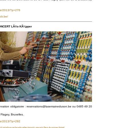
be/2013/?p=276
ck.be/
 CONCERT LÃ©o KÃ¼pper
ervation obligatoire : reservations@lasemaineduson.be ou 0485 49 20
lagey, Bruxelles.
be/2013/?p=292
n/catalogue/early-electronic-music/leo-kupper.html