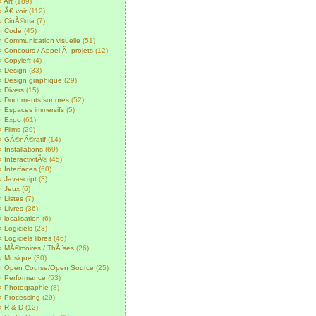
Art
(189)
Ã€ voir
(112)
CinÃ©ma
(7)
Code
(45)
Communication visuelle
(51)
Concours / Appel Ã projets
(12)
Copyleft
(4)
Design
(33)
Design graphique
(29)
Divers
(15)
Documents sonores
(52)
Espaces immersifs
(5)
Expo
(61)
Films
(29)
GÃ©nÃ©ratif
(14)
Installations
(69)
InteractivitÃ©
(45)
Interfaces
(60)
Javascript
(3)
Jeux
(6)
Listes
(7)
Livres
(36)
localisation
(6)
Logiciels
(23)
Logiciels libres
(46)
MÃ©moires / ThÃ¨ses
(26)
Musique
(30)
Open Course/Open Source
(25)
Performance
(53)
Photographie
(8)
Processing
(29)
R & D
(12)