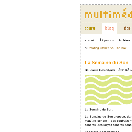
accueil
Ã€ propos
Archives
<
Rotating kitchen vs. The box
La Semaine du Son
Baudouin Oosterlynck, LÃ©o KÃ¼pp
La Semaine du Son.
La Semaine du Son propose, dans
matiÃ¨re sonore : des confÃ©renc
sonores, des rallyes sonores dans la
Consulter le programme :