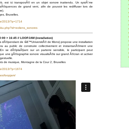
reb, est ici transposÃ© en un objet sonore inattendu. Un systÃ¨me
Ã©quences de grand vent, afin de pouvoir les rediffuser lors de
e).
es, Bruxelles.
be/2013/?p=1714
oku.php?id=eoliens_sonores
:00 > 16:45 // LOOPJAM (installation)
urs dÃ©pendant de lâ€™UniversitÃ© de Mons) propose une installation
ttra au public de construire collectivement et instantanÃ©ment une
En se dÃ©plaÃ§ant sur un parterre sensible, le participant peut
dique une gÃ©ographie sonore visualisÃ©e sur grand Ã©cran et activer
gestuelle.
s de musique, Montagne de la Cour 2, Bruxelles
be/2013/?p=1674
mos/loopjam/