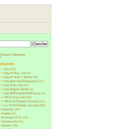
tégories
> Erg
(111)
> Erg AP Bac 1 Art
(5)
> Erg AP BAC 1 Media
(24)
> Erg [Arts NumÃ©riques]
(157)
> Erg [Com Vis]
(10)
> Erg [Ergote Radio]
(1)
> Erg [RÃ©cupÃ©rathÃ¨que]
(11)
> HEAJ [Com Vis]
(29)
> HEAJ [CrÃ©ation Sonore]
(13)
> Le 75 [CrÃ©ation Sonore]
(50)
Activisme
(36)
Anglais
(6)
AnthropocÃ¨ne
(13)
Architecture
(11)
Arduino
(26)