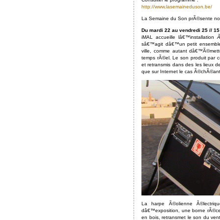
http://www.lasemaineduson.be/
La Semaine du Son prÃ©sente not
Du mardi 22 au vendredi 25 // 1
iMAL accueille lâ€™installation
Ã
sâ€™agit dâ€™un petit ensemble 
ville, comme autant dâ€™Ã©met
temps rÃ©el. Le son produit par 
et retransmis dans des les lieux d
que sur Internet le cas Ã©chÃ©ant
La harpe Ã©olienne Ã©lectriq
dâ€™exposition, une borne rÃ©ce
en bois, retransmet le son du ven