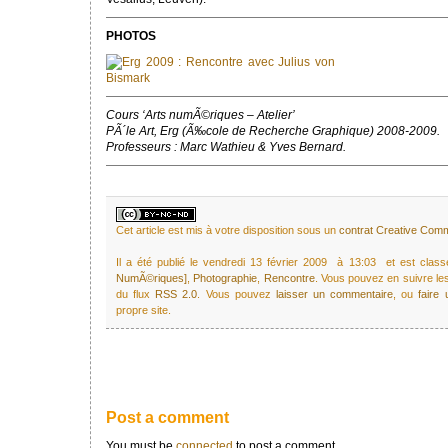
PHOTOS
Cours ‘Arts numÃ©riques – Atelier’
PÃ´le Art, Erg (Ã‰cole de Recherche Graphique) 2008-2009.
Professeurs : Marc Wathieu & Yves Bernard.
Cet article est mis à votre disposition sous un
contrat Creative Co
Il a été publié le vendredi 13 février 2009 à 13:03 et est cla
NumÃ©riques]
,
Photographie
,
Rencontre
. Vous pouvez en suivre le
du flux
RSS 2.0
. Vous pouvez
laisser un commentaire
, ou
faire
propre site.
Post a comment
You must be
connected
to post a comment.