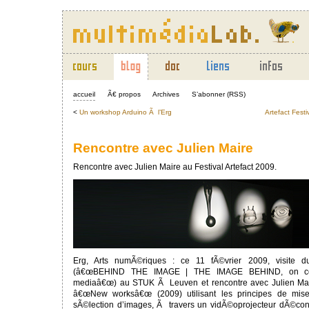
accueil
Ã€ propos
Archives
S’abonner (RSS)
<
Un workshop Arduino Ã l’Erg
Artefact Festi
Rencontre avec Julien Maire
Rencontre avec Julien Maire au Festival Artefact 2009.
Erg, Arts numÃ©riques : ce 11 fÃ©vrier 2009, visite du
(â€œBEHIND THE IMAGE | THE IMAGE BEHIND, on cov
mediaâ€œ) au STUK Ã Leuven et rencontre avec Julien Mai
â€œNew worksâ€œ (2009) utilisant les principes de mise
sÃ©lection d’images, Ã travers un vidÃ©oprojecteur dÃ©con