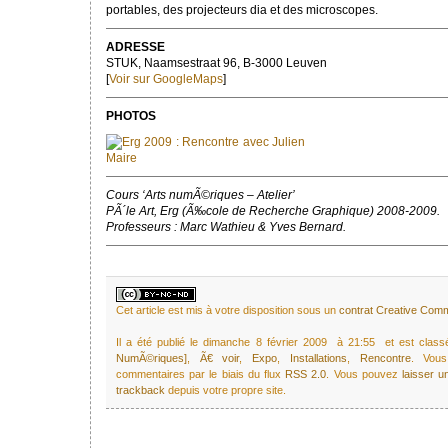
portables, des projecteurs dia et des microscopes.
ADRESSE
STUK, Naamsestraat 96, B-3000 Leuven
[
Voir sur GoogleMaps
]
PHOTOS
Cours ‘Arts numÃ©riques – Atelier’
PÃ´le Art, Erg (Ã‰cole de Recherche Graphique) 2008-2009.
Professeurs : Marc Wathieu & Yves Bernard.
Cet article est mis à votre disposition sous un
contrat Creative Co
Il a été publié le dimanche 8 février 2009 à 21:55 et est cla
NumÃ©riques]
,
Ã€ voir
,
Expo
,
Installations
,
Rencontre
. Vous
commentaires par le biais du flux
RSS 2.0
. Vous pouvez
laisser 
trackback
depuis votre propre site.