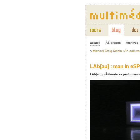
accueil
Ã€ propos
Archives
<
Michael Craig-Martin : An oak tr
LAb[au] : man in e
LAb[au] prÃ©sente sa performance