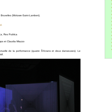
Bruxelles (Woluwe-Saint-Lambert).
l.
Ka, Res Publica
mps et Claudia Miazzo
ctuelle de la performance (quatre Ã©crans et deux danseuses). Le
tif.