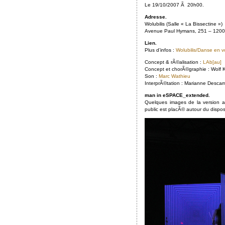
Le 19/10/2007 Ã 20h00.
Adresse.
Wolubilis (Salle « La Bissectine »)
Avenue Paul Hymans, 251 – 1200 
Lien.
Plus d’infos :
Wolubilis/Danse en vo
Concept & rÃ©alisation :
LAb[au]
Concept et chorÃ©graphie : Wolf 
Son :
Marc Wathieu
InterprÃ©tation : Marianne Desca
man in eSPACE_extended.
Quelques images de la version a
public est placÃ© autour du disposi