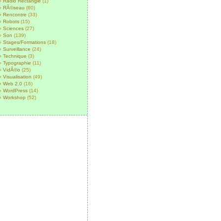
Radio Rectangle
(1)
RÃ©seau
(60)
Rencontre
(33)
Robots
(15)
Sciences
(27)
Son
(139)
Stages/Formations
(18)
Surveillance
(24)
Technique
(3)
Typographie
(11)
VidÃ©o
(25)
Visualisation
(49)
Web 2.0
(16)
WordPress
(14)
Workshop
(52)