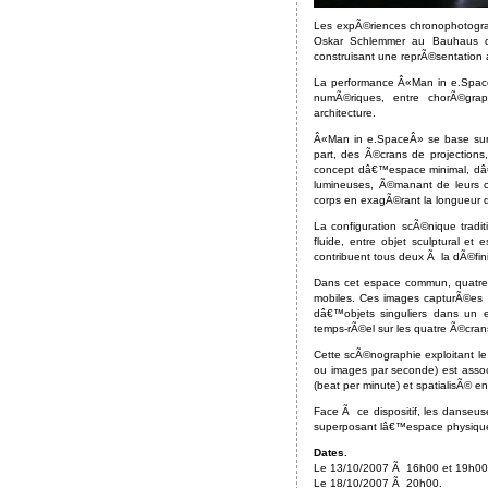
Les expÃ©riences chronophotogra
Oskar Schlemmer au Bauhaus ont
construisant une reprÃ©sentation a
La performance Â«Man in e.Space
numÃ©riques, entre chorÃ©gra
architecture.
Â«Man in e.SpaceÂ» se base sur
part, des Ã©crans de projection
concept dâ€™espace minimal, dâ€™
lumineuses, Ã©manant de leurs co
corps en exagÃ©rant la longueur
La configuration scÃ©nique tradi
fluide, entre objet sculptural e
contribuent tous deux Ã la dÃ©fin
Dans cet espace commun, quatre
mobiles. Ces images capturÃ©es 
dâ€™objets singuliers dans un e
temps-rÃ©el sur les quatre Ã©cran
Cette scÃ©nographie exploitant l
ou images par seconde) est ass
(beat per minute) et spatialisÃ© e
Face Ã ce dispositif, les danseus
superposant lâ€™espace physique 
Dates.
Le 13/10/2007 Ã 16h00 et 19h00
Le 18/10/2007 Ã 20h00.