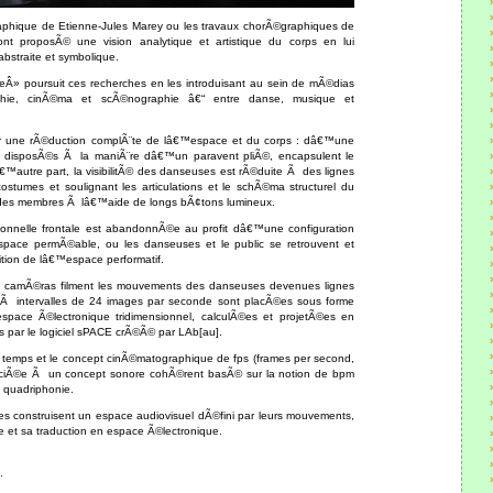
phique de Etienne-Jules Marey ou les travaux chorÃ©graphiques de
 proposÃ© une vision analytique et artistique du corps en lui
bstraite et symbolique.
Â» poursuit ces recherches en les introduisant au sein de mÃ©dias
phie, cinÃ©ma et scÃ©nographie â€“ entre danse, musique et
 une rÃ©duction complÃ¨te de lâ€™espace et du corps : dâ€™une
s, disposÃ©s Ã la maniÃ¨re dâ€™un paravent pliÃ©, encapsulent le
autre part, la visibilitÃ© des danseuses est rÃ©duite Ã des lignes
stumes et soulignant les articulations et le schÃ©ma structurel du
 des membres Ã lâ€™aide de longs bÃ¢tons lumineux.
tionnelle frontale est abandonnÃ©e au profit dâ€™une configuration
t espace permÃ©able, ou les danseuses et le public se retrouvent et
ition de lâ€™espace performatif.
 camÃ©ras filment les mouvements des danseuses devenues lignes
Ã intervalles de 24 images par seconde sont placÃ©es sous forme
space Ã©lectronique tridimensionnel, calculÃ©es et projetÃ©es en
s par le logiciel sPACE crÃ©Ã© par LAb[au].
e temps et le concept cinÃ©matographique de fps (frames per second,
ociÃ©e Ã un concept sonore cohÃ©rent basÃ© sur la notion de bpm
n quadriphonie.
es construisent un espace audiovisuel dÃ©fini par leurs mouvements,
et sa traduction en espace Ã©lectronique.
.