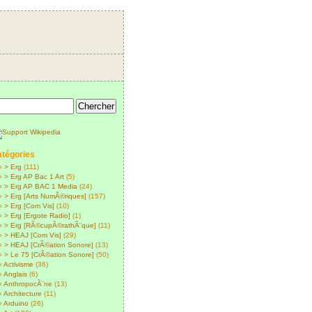
tégories
> Erg
(111)
> Erg AP Bac 1 Art
(5)
> Erg AP BAC 1 Media
(24)
> Erg [Arts NumÃ©riques]
(157)
> Erg [Com Vis]
(10)
> Erg [Ergote Radio]
(1)
> Erg [RÃ©cupÃ©rathÃ¨que]
(11)
> HEAJ [Com Vis]
(29)
> HEAJ [CrÃ©ation Sonore]
(13)
> Le 75 [CrÃ©ation Sonore]
(50)
Activisme
(36)
Anglais
(6)
AnthropocÃ¨ne
(13)
Architecture
(11)
Arduino
(26)