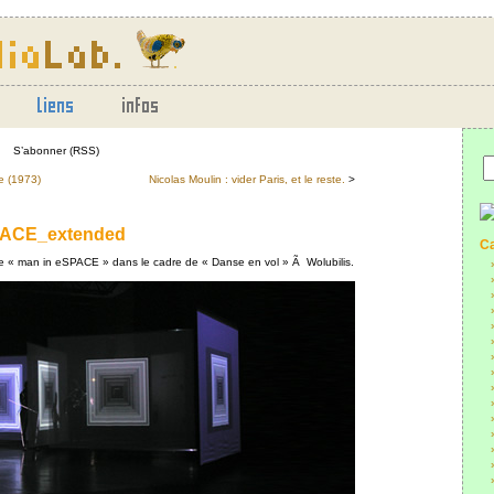
S’abonner (RSS)
ee (1973)
Nicolas Moulin : vider Paris, et le reste.
>
SPACE_extended
Ca
 « man in eSPACE » dans le cadre de « Danse en vol » Ã Wolubilis.