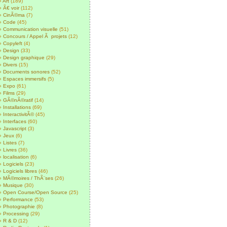
Art
(189)
Ã€ voir
(112)
CinÃ©ma
(7)
Code
(45)
Communication visuelle
(51)
Concours / Appel Ã projets
(12)
Copyleft
(4)
Design
(33)
Design graphique
(29)
Divers
(15)
Documents sonores
(52)
Espaces immersifs
(5)
Expo
(61)
Films
(29)
GÃ©nÃ©ratif
(14)
Installations
(69)
InteractivitÃ©
(45)
Interfaces
(60)
Javascript
(3)
Jeux
(6)
Listes
(7)
Livres
(36)
localisation
(6)
Logiciels
(23)
Logiciels libres
(46)
MÃ©moires / ThÃ¨ses
(26)
Musique
(30)
Open Course/Open Source
(25)
Performance
(53)
Photographie
(8)
Processing
(29)
R & D
(12)