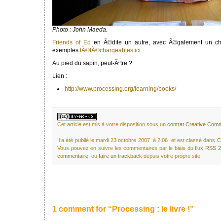
Photo : John Maeda.
Friends of Ed
en Ã©dite un autre, avec Ã©galement un cha
exemples
tÃ©lÃ©chargeables ici.
Au pied du sapin, peut-Ãªtre ?
Lien :
http://www.processing.org/learning/books/
Cet article est mis à votre disposition sous un
contrat Creative Co
Il a été publié le mardi 23 octobre 2007 à 2:06 et est classé dans
C
Vous pouvez en suivre les commentaires par le biais du flux
RSS 2
commentaire
, ou
faire un trackback
depuis votre propre site.
1 comment for “Processing : le livre !”