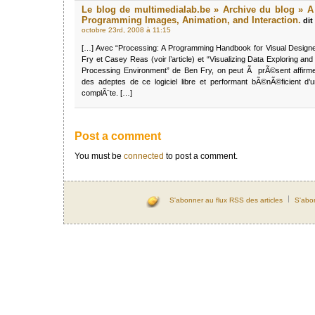
Le blog de multimedialab.be » Archive du blog » A
Programming Images, Animation, and Interaction.
dit 
octobre 23rd, 2008 à 11:15
[…] Avec “Processing: A Programming Handbook for Visual Designer
Fry et Casey Reas (voir l’article) et “Visualizing Data Exploring and
Processing Environment” de Ben Fry, on peut Ã prÃ©sent affir
des adeptes de ce logiciel libre et performant bÃ©nÃ©ficient d’
complÃ¨te. […]
Post a comment
You must be
connected
to post a comment.
S'abonner au flux RSS des articles
S'abo