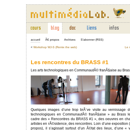
accueil
Ã€ propos
Archives
S’abonner (RSS)
<
Workshop WJ-S (Remix the web)
Le 
Les rencontres du BRASS #1
Les arts technologiques en CommunautÃ© franÃ§aise au Bras
Quelques images d’une trop brÃ¨ve visite au vernissage de
technologiques en CommunautÃ© franÃ§aise » au Brass l
cadre des « Rencontres du BRASS #1 », des oeuvres en chant
artistes en rÃ©sidence, des rencontres. Loin d’une exposition 
propos), il s’agissait surtout d’un Ã©tat des lieux, d’une « v