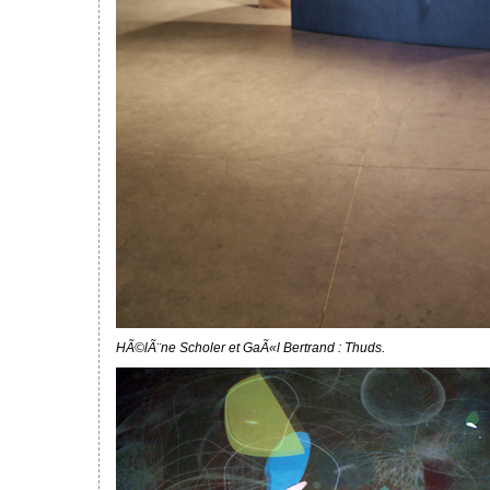
HÃ©lÃ¨ne Scholer et GaÃ«l Bertrand : Thuds.