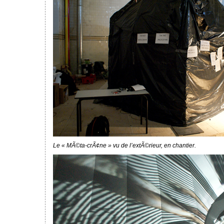
Le « MÃ©ta-crÃ¢ne » vu de l’extÃ©rieur, en chantier.