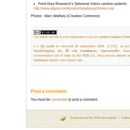
Point Grey Research’s Spherical Vision camera systems :
http://www.ptgrey.com/products/ladybug2/index.asp
Photos : Marc Wathieu (Creative Commons).
Cet article est mis à votre disposition sous un
contrat Creative Co
Il a été publié le mercredi 30 septembre 2009 à 9:10 et es
NumÃ©riques]
,
Art
,
Ã€ voir
,
Installations
,
InteractivitÃ©
. Vou
commentaires par le biais du flux
RSS 2.0
. Vous pouvez
laisser 
trackback
depuis votre propre site.
Post a comment
You must be
connected
to post a comment.
S'abonner au flux RSS des articles
S'abo