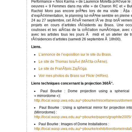
Performance « Nios Karma » de Laurence Moletta prÃ©vue le j
oeuvres « 9 Femmes dans ma ville » de Charon RC et « B
Rachid Moro pas encore prÃªtes lors de ma visite : Ã§a
d’expÃ©rimentation, le planning lui-mÃªme semble en pleine ef
24 au 27 septembre, cet Ã©vÃ¨nement lÃ¨ve (trop briÃ¨vement)
projets en cours d’artistes rÃ©sidents au Brass. Une occ
coulisses et les alÃ©as de la crÃ©ation numÃ©rique, avec
avec les artistes tous les jours Ã midi et un atelier de t
rÃ©sidences d’artistes (samedi 26 septembre Ã 18h00).
Liens.
L’annonce de l’exposition sur le site du Brass.
Le site de Thomas IsraÃ«l (MÃ©ta-crÃ¢ne).
Le site de FranÃ§ois ZajÃ©ga.
Voir mes photos du Brass sur Flickr (HiRes).
Liens techniques concernant la projection 360Â°.
Paul Bourke : Dome projection using a spherical 
« mirrordome »):
http://local.wasp.uwa.edu.au/~pbourke/miscellaneous/domemi
Paul Bourke : Using a spherical mirror for projection in
(Mirrordome) :
http://local.wasp.uwa.edu.au/~pbourke/papers/graphite2005/
Paul Bourke : Images of Dome Installations :
http://local.wasp.uwa.edu.au/~pbourke/exhibition/domeinstall