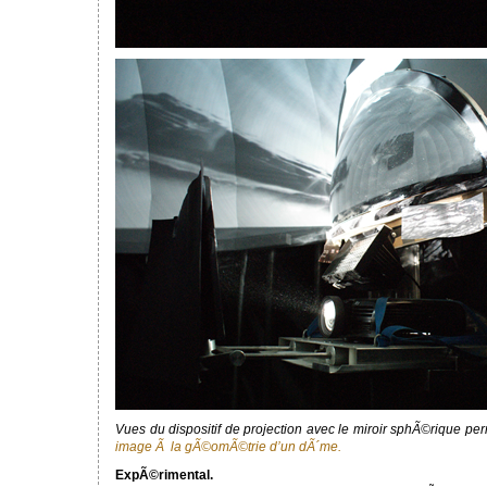
Vues du dispositif de projection avec le miroir sphÃ©rique pe
image Ã la gÃ©omÃ©trie d’un dÃ´me.
ExpÃ©rimental.