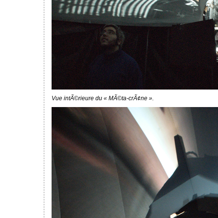
Vue intÃ©rieure du « MÃ©ta-crÃ¢ne ».