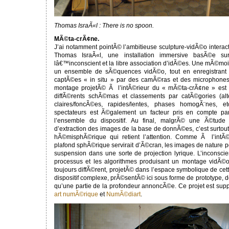
Thomas IsraÃ«l : There is no spoon.
MÃ©ta-crÃ¢ne.
J’ai notamment pointÃ© l’ambitieuse sculpture-vidÃ©o intera
Thomas IsraÃ«l, une installation immersive basÃ©e su
lâ€™inconscient et la libre association d’idÃ©es. Une mÃ©moi
un ensemble de sÃ©quences vidÃ©o, tout en enregistrant 
captÃ©es « in situ » par des camÃ©ras et des microphones 
montage projetÃ© Ã l’intÃ©rieur du « mÃ©ta-crÃ¢ne » est 
diffÃ©rents schÃ©mas et classements par catÃ©gories (a
claires/foncÃ©es, rapides/lentes, phases homogÃ¨nes, 
spectateurs est Ã©galement un facteur pris en compte p
l’ensemble du dispositif. Au final, malgrÃ© une Ã©tude
d’extraction des images de la base de donnÃ©es, c’est surtout l
hÃ©misphÃ©rique qui retient l’attention. Comme Ã l’intÃ©
plafond sphÃ©rique servirait d’Ã©cran, les images de nature p
suspension dans une sorte de projection lyrique. L’inconscien
processus et les algorithmes produisant un montage vidÃ©
toujours diffÃ©rent, projetÃ© dans l’espace symbolique de ce
dispositif complexe, prÃ©sentÃ© ici sous forme de prototype, 
qu’une partie de la profondeur annoncÃ©e. Ce projet est sup
art numÃ©rique
et
NumÃ©diart
.