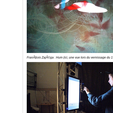
FranÃ§ois ZajÃ©ga : Hum (ici, une vue lors du vernissage du 1